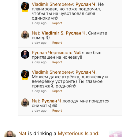
Vladimir Shemberev
:
Руслан Ч.
Не
планировал, но тоже подрочил,
чтобы ты не чувствовал себя
одиноким🍻
a day ago
Report
Nat
:
Vladimir S.
Руслан Ч.
Снимите
номер!))
a day ago
Report
Руслан Чернышов
:
Nat
я же был
приглашен на ночевку!!
a day ago
Report
Vladimir Shemberev
:
Руслан Ч.
Можем даже утрёвку, дневнёвку и
вечерёвку устроить) Ты главное
приезжай, родной🍻
a day ago
Report
Nat
:
Руслан Ч.
походу мне придется
снимать))😆
a day ago
Report
Nat
is drinking a
Mysterious Island: