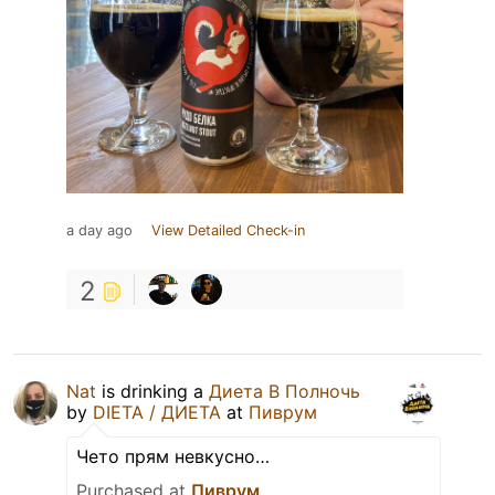
a day ago
View Detailed Check-in
2
Nat
is drinking a
Диета В Полночь
by
DIETA / ДИЕТА
at
Пиврум
Чето прям невкусно…
Purchased at
Пиврум