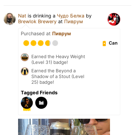
Nat
is drinking a
Чудо Белка
by
Brewlok Brewery
at
Пиврум
Purchased at
Пиврум
Can
Earned the Heavy Weight
(Level 31) badge!
Earned the Beyond a
Shadow of a Stout (Level
25) badge!
Tagged Friends