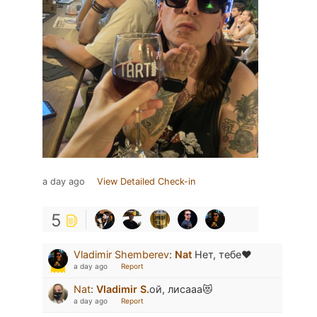
a day ago
View Detailed Check-in
5
Vladimir Shemberev
:
Nat
Нет, тебе❤️
a day ago
Report
Nat
:
Vladimir S.
ой, лисааа😻
a day ago
Report