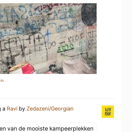
in
g a
Ravi
by
Zedazeni/Georgian
 een van de mooiste kampeerplekken