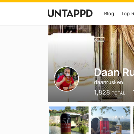
Blog
Top 
Daan R
daanrusken
1,828
TOTAL