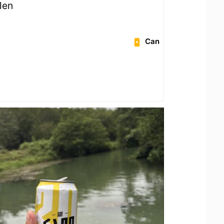
llen
Can