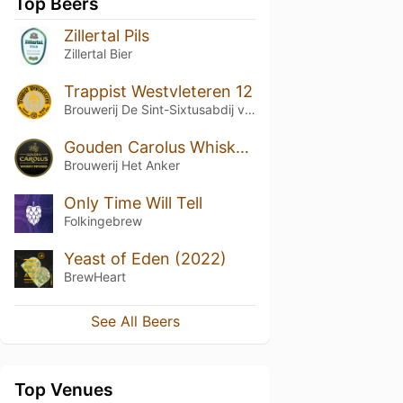
Top Beers
Zillertal Pils
Zillertal Bier
Trappist Westvleteren 12
Brouwerij De Sint-Sixtusabdij van Westvleteren
Gouden Carolus Whisky Infused
Brouwerij Het Anker
Only Time Will Tell
Folkingebrew
Yeast of Eden (2022)
BrewHeart
See All Beers
Top Venues