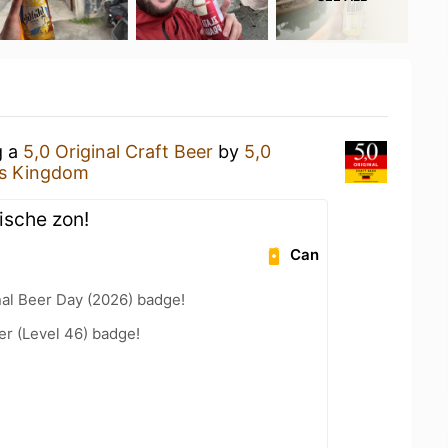
g a
5,0 Original Craft Beer
by
5,0
's Kingdom
ische zon!
Can
nal Beer Day (2026) badge!
er (Level 46) badge!