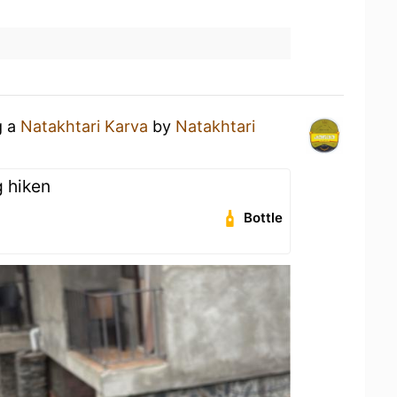
g a
Natakhtari Karva
by
Natakhtari
g hiken
Bottle