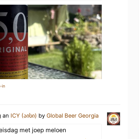
-in
g an
ICY (აისი)
by
Global Beer Georgia
reisdag met joep meloen