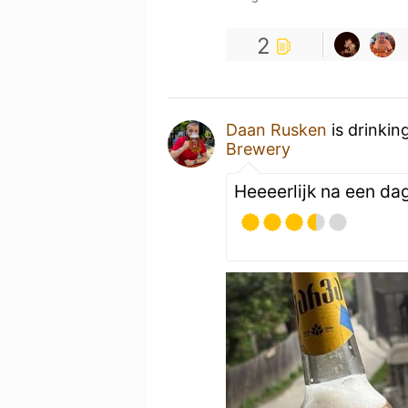
2
Daan Rusken
is drinkin
Brewery
Heeeerlijk na een da