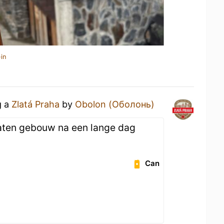
in
g a
Zlatá Praha
by
Obolon (Оболонь)
rlaten gebouw na een lange dag
Can