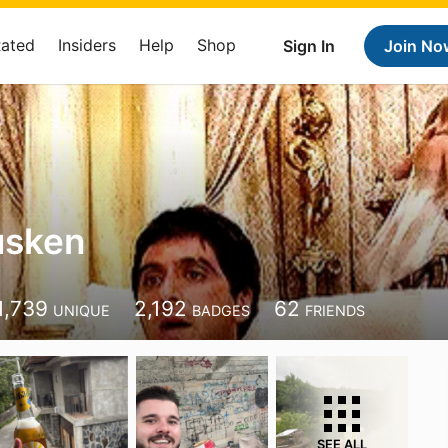
Rated
Insiders
Help
Shop
Sign In
Join No
usken
1,739
2,192
62
UNIQUE
BADGES
FRIENDS
SEE ALL