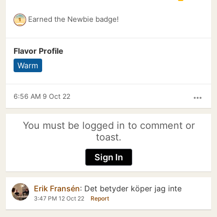
Earned the Newbie badge!
Flavor Profile
Warm
6:56 AM 9 Oct 22
more_horiz
You must be logged in to comment or
toast.
Sign In
Erik Fransén
:
Det betyder köper jag inte
3:47 PM 12 Oct 22
Report