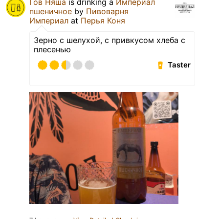
Гов Няша
is drinking a
Империал
пшеничное
by
Пивоварня
Империал
at
Перья Коня
Зерно с шелухой, с привкусом хлеба с
плесенью
Taster