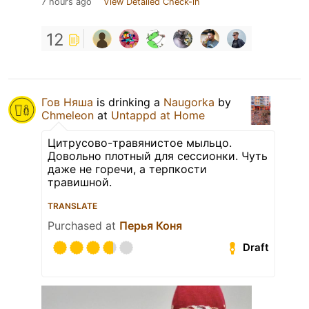
7 hours ago
View Detailed Check-in
12
Гов Няша
is drinking a
Naugorka
by
Chmeleon
at
Untappd at Home
Цитрусово-травянистое мыльцо.
Довольно плотный для сессионки. Чуть
даже не горечи, а терпкости
травишной.
TRANSLATE
Purchased at
Перья Коня
Draft