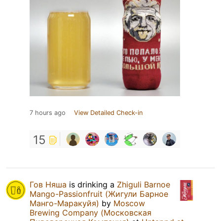
7 hours ago
View Detailed Check-in
15
Гов Няша
is drinking a
Zhiguli Barnoe
Mango-Passionfruit (Жигули Барное
Манго-Маракуйя)
by
Moscow
Brewing Company (Московская