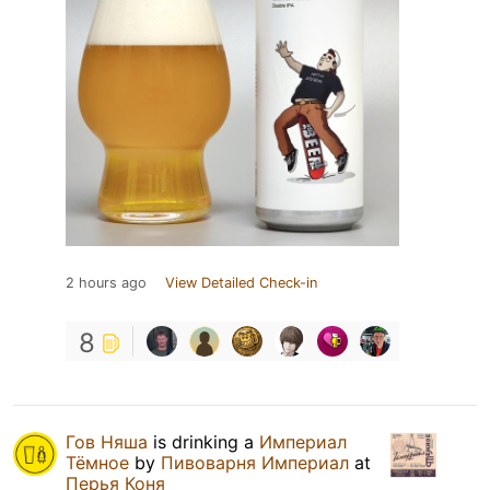
2 hours ago
View Detailed Check-in
8
Гов Няша
is drinking a
Империал
Тёмное
by
Пивоварня Империал
at
Перья Коня