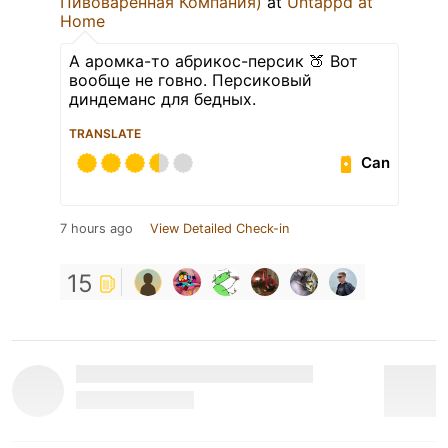
Пивоваренная Компания)
at
Untappd at
Home
А аромка-то абрикос-персик 🍑 Вот
вообще не говно. Персиковый
диндеманс для бедных.
TRANSLATE
Can
7 hours ago
View Detailed Check-in
15