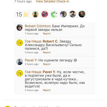
7 hours ago
View Detailed Check-in
15
Robert Crichton
:
Банк Империал. До
первой звезды нельзя
7 hours ago
Report
Гов Няша
:
Robert C.
Звезду
Александру Васильевичу! Сильно
палимся, да?)
3 hours ago
Report
Pavel Y
:
Не оценили легенду 😪
2 hours ago
Report
Гов Няша
:
Pavel Y.
Ну, если честно,
в подпитии уже были, да и
дегустриовали в чаде кутежа...
Возможно, вслепую надо было, как
водится)
2 hours ago
Report