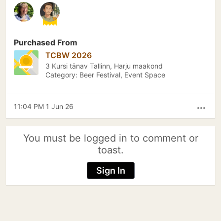
Purchased From
TCBW 2026
3 Kursi tänav Tallinn, Harju maakond
Category: Beer Festival, Event Space
11:04 PM 1 Jun 26
more_horiz
You must be logged in to comment or
toast.
Sign In