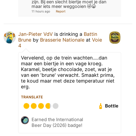
zijn. Bij een slecht biertje moet je dan
maar iets meer weggooien 🤣😁
11 hours ago
Report
Jan-Pieter VdV
is drinking a
Battin
Brune
by
Brasserie Nationale
at
Voie
4
Vervelend, op de trein wachten.....dan
maar een biertje in een vage kroeg.
Karamel, beetje chocolade, zoet, wat je
van een 'brune' verwacht. Smaakt prima,
te koud maar met deze temperatuur niet
erg.
TRANSLATE
Bottle
Earned the International
Beer Day (2026) badge!