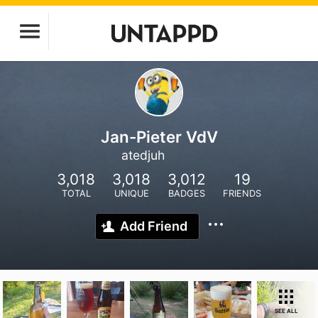
Jan-Pieter VdV
atedjuh
3,018
3,018
3,012
19
TOTAL
UNIQUE
BADGES
FRIENDS
Add Friend
SEE ALL