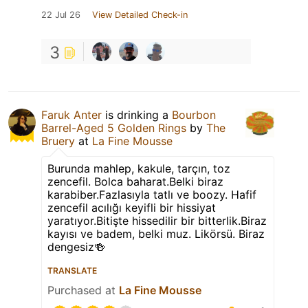
22 Jul 26
View Detailed Check-in
3
Faruk Anter
is drinking a
Bourbon
Barrel-Aged 5 Golden Rings
by
The
Bruery
at
La Fine Mousse
Burunda mahlep, kakule, tarçın, toz
zencefil. Bolca baharat.Belki biraz
karabiber.Fazlasıyla tatlı ve boozy. Hafif
zencefil acılığı keyifli bir hissiyat
yaratıyor.Bitişte hissedilir bir bitterlik.Biraz
kayısı ve badem, belki muz. Likörsü. Biraz
dengesiz🍻
TRANSLATE
Purchased at
La Fine Mousse