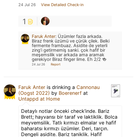
24 Jul 26
View Detailed Check-in
1
Faruk Anter
:
Üzümler fazla arkada.
Biraz frenk üzümü ve çürük çilek. Belki
fermente frambuaz. Asidite de yeterli
zing’i getirmemiş sanki. çok hafif bir
meşemsilik var arkada ama aramak
gerekiyor Biraz finger lime. Eh 2/2 🍻
24 Jul 26
Report
Faruk Anter
is drinking a
Cannonau
(Oogst 2022)
by
Boerenerf
at
Untappd at Home
Detaylı notlar önceki check’inde. Bariz
Brett; hayvansı bir taraf ve laktiklik. Bolca
meyvemsilik. Tatlı kırmızı elmalar ve hafif
baharatsı kırmızı üzümler. Deri, tarçın.
Dengeli asidite. Bariz taniklik. Hafif