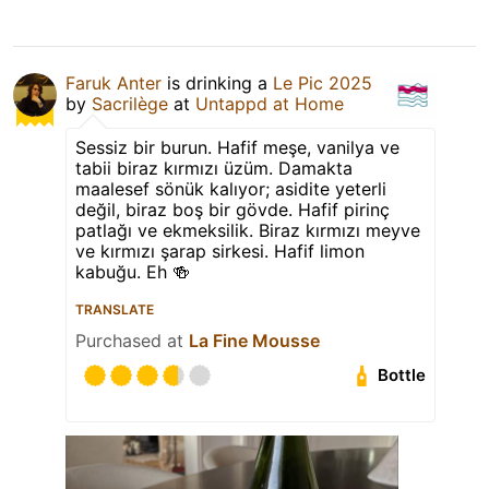
Faruk Anter
is drinking a
Le Pic 2025
by
Sacrilège
at
Untappd at Home
Sessiz bir burun. Hafif meşe, vanilya ve
tabii biraz kırmızı üzüm. Damakta
maalesef sönük kalıyor; asidite yeterli
değil, biraz boş bir gövde. Hafif pirinç
patlağı ve ekmeksilik. Biraz kırmızı meyve
ve kırmızı şarap sirkesi. Hafif limon
kabuğu. Eh 🍻
TRANSLATE
Purchased at
La Fine Mousse
Bottle