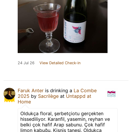
24 Jul 26
View Detailed Check-in
Faruk Anter
is drinking a
La Combe
2025
by
Sacrilège
at
Untappd at
Home
Oldukça floral, şerbetçiotu gerçekten
hissediliyor. Karanfil, yasemin, reyhan ve
belki çok hafif Arap sabunu. Çok hafif
limon kabuğu. Kişniş tanesi. Oldukça