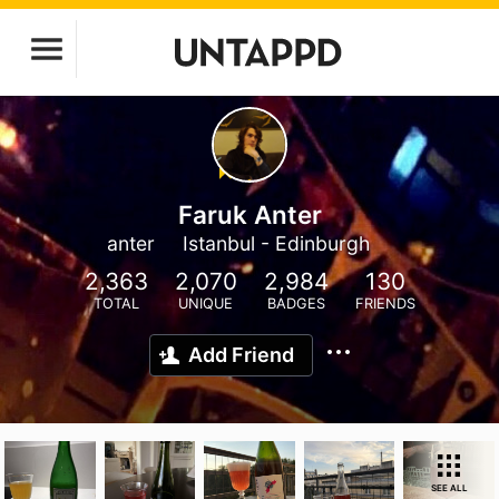
Faruk Anter
anter
Istanbul - Edinburgh
2,363
2,070
2,984
130
TOTAL
UNIQUE
BADGES
FRIENDS
Add Friend
SEE ALL