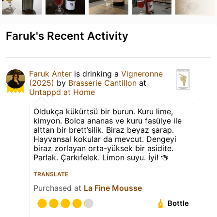
Faruk's Recent Activity
Faruk Anter
is drinking a
Vigneronne
(2025)
by
Brasserie Cantillon
at
Untappd at Home
Oldukça kükürtsü bir burun. Kuru lime,
kimyon. Bolca ananas ve kuru fasülye ile
alttan bir brett’silik. Biraz beyaz şarap.
Hayvansal kokular da mevcut. Dengeyi
biraz zorlayan orta-yüksek bir asidite.
Parlak. Çarkıfelek. Limon suyu. İyi! 🍻
TRANSLATE
Purchased at
La Fine Mousse
Bottle