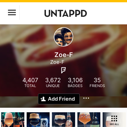
Zoe-F
Zoe-F
4,407
3,672
3,106
35
TOTAL
UNIQUE
BADGES
FRIENDS
Add Friend
SEE ALL