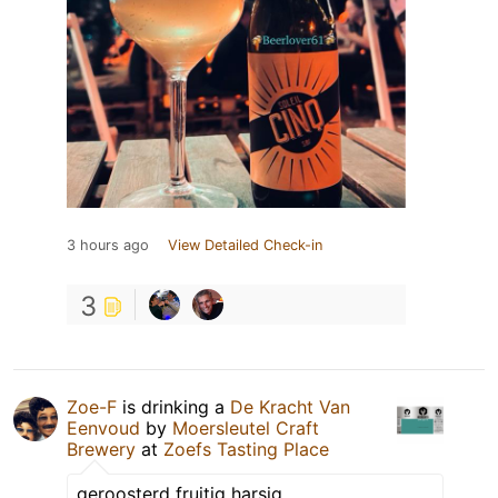
3 hours ago
View Detailed Check-in
3
Zoe-F
is drinking a
De Kracht Van
Eenvoud
by
Moersleutel Craft
Brewery
at
Zoefs Tasting Place
geroosterd fruitig harsig