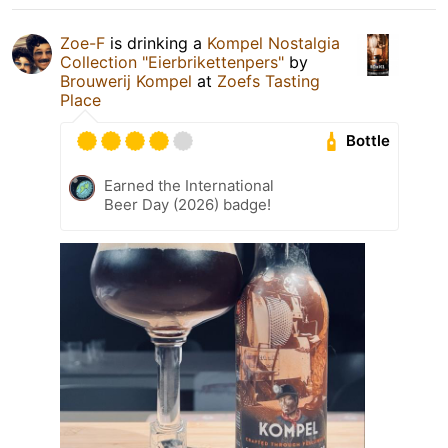
Zoe-F
is drinking a
Kompel Nostalgia
Collection "Eierbrikettenpers"
by
Brouwerij Kompel
at
Zoefs Tasting
Place
Bottle
Earned the International
Beer Day (2026) badge!