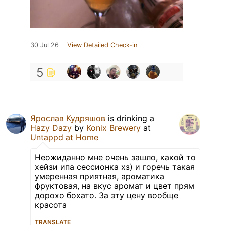
30 Jul 26
View Detailed Check-in
5
Ярослав Кудряшов
is drinking a
Hazy Dazy
by
Konix Brewery
at
Untappd at Home
Неожиданно мне очень зашло, какой то
хейзи ипа сессионка хз) и горечь такая
умеренная приятная, ароматика
фруктовая, на вкус аромат и цвет прям
дорохо бохато. За эту цену вообще
красота
TRANSLATE