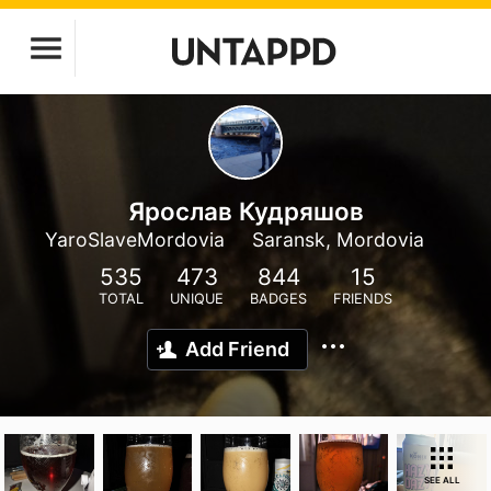
Ярослав Кудряшов
YaroSlaveMordovia
Saransk, Mordovia
535
473
844
15
TOTAL
UNIQUE
BADGES
FRIENDS
Add Friend
SEE ALL