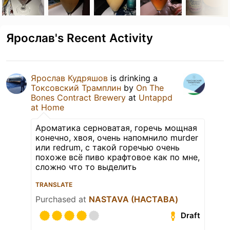
Ярослав's Recent Activity
Ярослав Кудряшов
is drinking a
Токсовский Трамплин
by
On The
Bones Contract Brewery
at
Untappd
at Home
Ароматика серноватая, горечь мощная
конечно, хвоя, очень напомнило murder
или redrum, с такой горечью очень
похоже всё пиво крафтовое как по мне,
сложно что то выделить
TRANSLATE
Purchased at
NASTAVA (НАСТАВА)
Draft