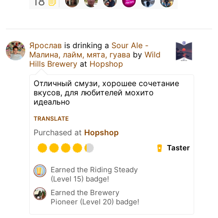
18
Ярослав
is drinking a
Sour Ale -
Малина, лайм, мята, гуава
by
Wild
Hills Brewery
at
Hopshop
Отличный смузи, хорошее сочетание
вкусов, для любителей мохито
идеально
TRANSLATE
Purchased at
Hopshop
Taster
Earned the Riding Steady
(Level 15) badge!
Earned the Brewery
Pioneer (Level 20) badge!