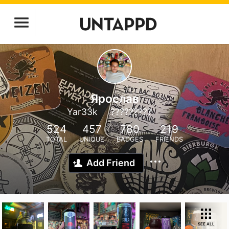
Ярослав
Yar33k
?????????
524
457
780
219
TOTAL
UNIQUE
BADGES
FRIENDS
Add Friend
SEE ALL