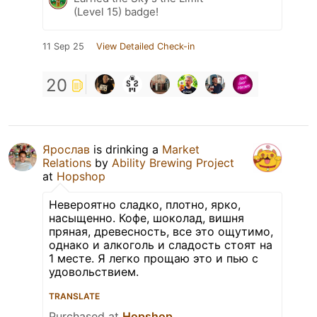
(Level 15) badge!
11 Sep 25
View Detailed Check-in
20
Ярослав
is drinking a
Market
Relations
by
Ability Brewing Project
at
Hopshop
Невероятно сладко, плотно, ярко,
насыщенно. Кофе, шоколад, вишня
пряная, древесность, все это ощутимо,
однако и алкоголь и сладость стоят на
1 месте. Я легко прощаю это и пью с
удовольствием.
TRANSLATE
Purchased at
Hopshop