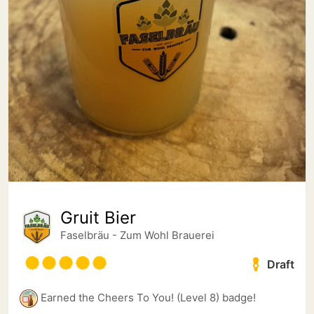
Gruit Bier
Faselbräu - Zum Wohl Brauerei
Draft
Earned the Cheers To You! (Level 8) badge!