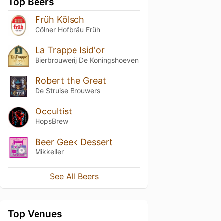
Top Beers
Früh Kölsch
Cölner Hofbräu Früh
La Trappe Isid'or
Bierbrouwerij De Koningshoeven
Robert the Great
De Struise Brouwers
Occultist
HopsBrew
Beer Geek Dessert
Mikkeller
See All Beers
Top Venues