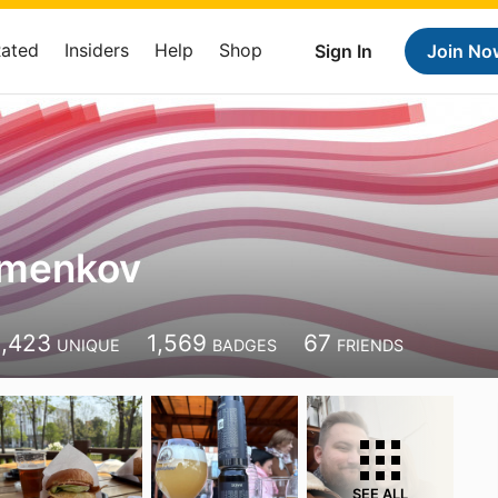
Rated
Insiders
Help
Shop
Sign In
Join No
imenkov
1,423
1,569
67
UNIQUE
BADGES
FRIENDS
SEE ALL