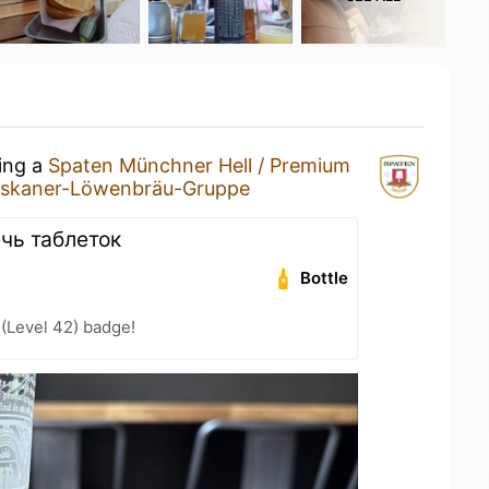
king a
Spaten Münchner Hell / Premium
iskaner-Löwenbräu-Gruppe
ечь таблеток
Bottle
 (Level 42) badge!