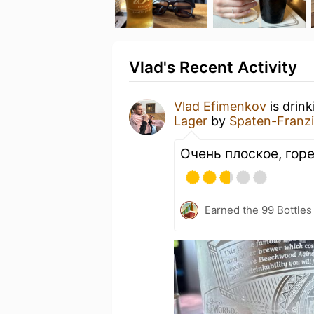
Vlad's Recent Activity
Vlad Efimenkov
is drin
Lager
by
Spaten-Franz
Очень плоское, гор
Earned the 99 Bottles