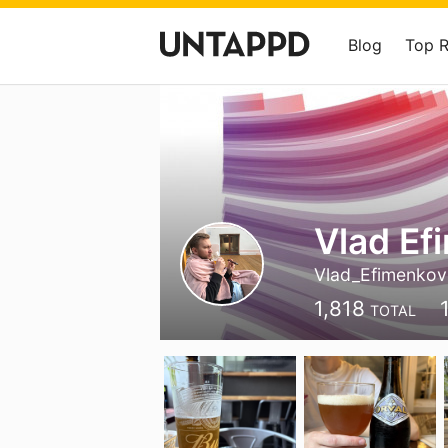
Blog
Top 
Vlad Ef
Vlad_Efimenkov
1,818
TOTAL