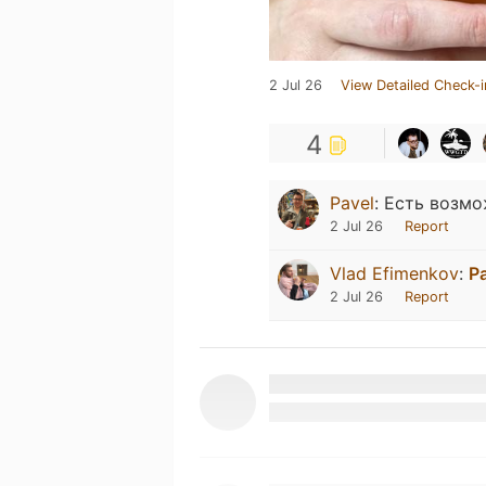
2 Jul 26
View Detailed Check-i
4
Pavel
:
Есть возмо
2 Jul 26
Report
Vlad Efimenkov
:
P
2 Jul 26
Report