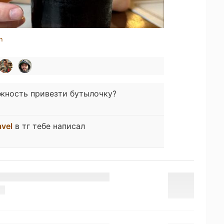
n
жность привезти бутылочку?
avel
в тг тебе написал