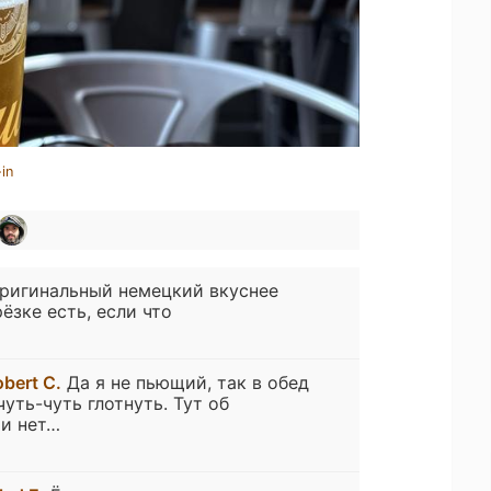
in
ригинальный немецкий вкуснее
ёзке есть, если что
bert C.
Да я не пьющий, так в обед
уть-чуть глотнуть. Тут об
чи нет…