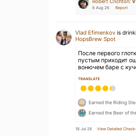
Robert Crichton
:
V
6 Aug 26
Report
Vlad Efimenkov
is drin
HopsBrew Spot
После первого глот
пустым приходит о
вонючем баре с куч
TRANSLATE
Earned the Riding Ste
Earned the Beer of th
18 Jul 26
View Detailed Check-