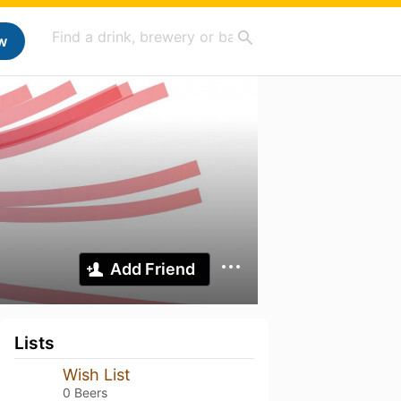
w
Add Friend
Lists
Wish List
0 Beers