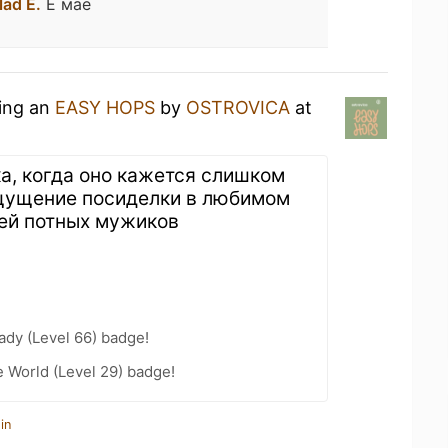
lad E.
Ё мае
king an
EASY HOPS
by
OSTROVICA
at
ка, когда оно кажется слишком
щущение посиделки в любимом
ей потных мужиков
ady (Level 66) badge!
e World (Level 29) badge!
in