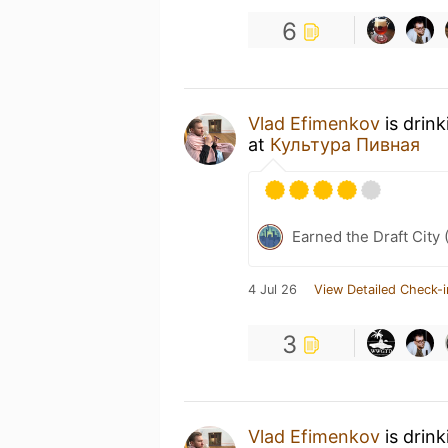
6
Vlad Efimenkov
is drin
at
Культура Пивная
Earned the Draft City 
4 Jul 26
View Detailed Check-i
3
Vlad Efimenkov
is drin