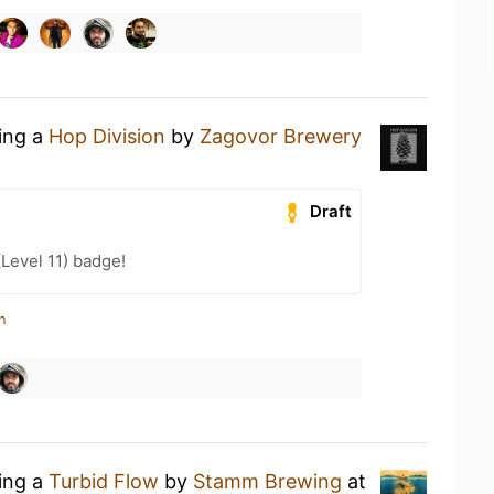
king a
Hop Division
by
Zagovor Brewery
Draft
(Level 11) badge!
n
king a
Turbid Flow
by
Stamm Brewing
at