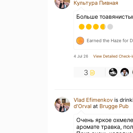
Культура Пивная
Больше тоавянисты
Earned the Haze for D
4 Jul 26
View Detailed Check-i
3
Vlad Efimenkov
is drin
d'Orval
at
Brugge Pub
Очень яркое охмеле
аромате травка, по