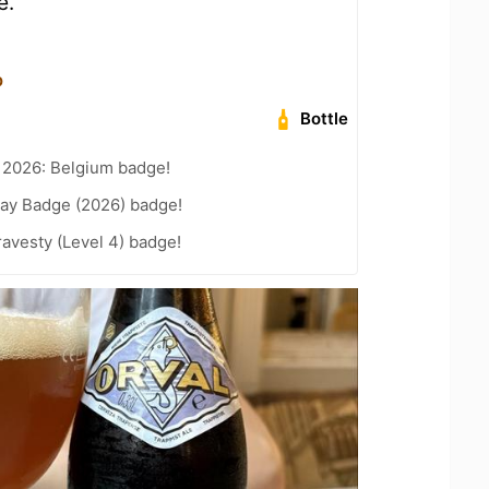
е.
b
Bottle
 2026: Belgium badge!
Day Badge (2026) badge!
ravesty (Level 4) badge!