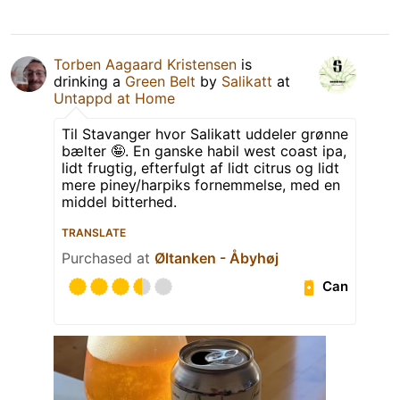
Torben Aagaard Kristensen
is
drinking a
Green Belt
by
Salikatt
at
Untappd at Home
Til Stavanger hvor Salikatt uddeler grønne
bælter 🤪. En ganske habil west coast ipa,
lidt frugtig, efterfulgt af lidt citrus og lidt
mere piney/harpiks fornemmelse, med en
middel bitterhed.
TRANSLATE
Purchased at
Øltanken - Åbyhøj
Can