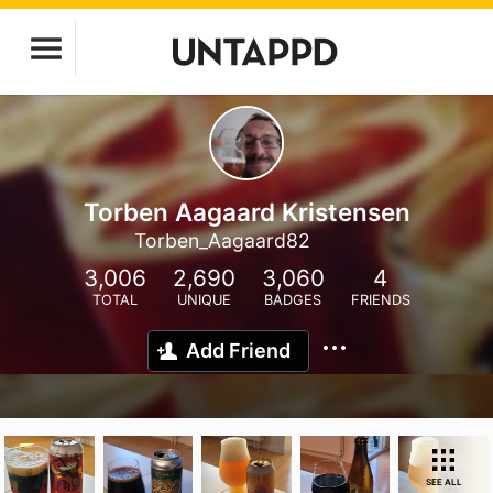
Torben Aagaard Kristensen
Torben_Aagaard82
3,006
2,690
3,060
4
TOTAL
UNIQUE
BADGES
FRIENDS
Add Friend
SEE ALL