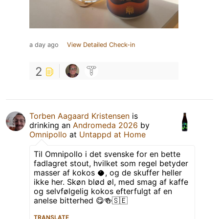
a day ago
View Detailed Check-in
2
Torben Aagaard Kristensen
is
drinking an
Andromeda 2026
by
Omnipollo
at
Untappd at Home
Til Omnipollo i det svenske for en bette
fadlagret stout, hvilket som regel betyder
masser af kokos 🥥, og de skuffer heller
ikke her. Skøn blød øl, med smag af kaffe
og selvfølgelig kokos efterfulgt af en
anelse bitterhed 😋🍻🇸🇪
TRANSLATE