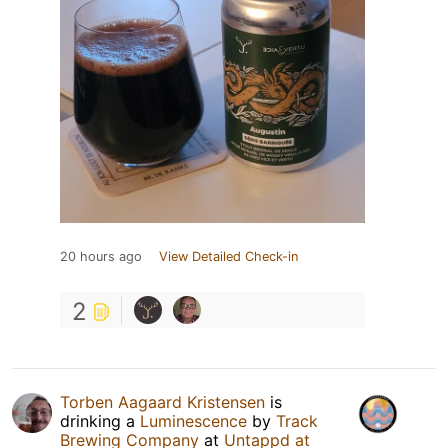
20 hours ago
View Detailed Check-in
2
Torben Aagaard Kristensen
is
drinking a
Luminescence
by
Track
Brewing Company
at
Untappd at