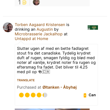
1
Torben Aagaard Kristensen
is
drinking an
Augustin
by
Microbrasserie Jackalhop
at
Untappd at Home
Slutter ugen af med en bette fadlagret
stout fra det canadiske. Tydelig krydret
duft af rugen, smagen fyldig og blød med
noter af vanilje, krydret noter fra rugen og
eftersmag fra fadet. Det bliver til 4.25
med pil op 🍻🇨🇦
TRANSLATE
Purchased at
Øltanken - Åbyhøj
Can