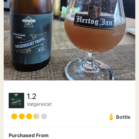
1.2
Vatgereickt
Bottle
Purchased From