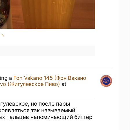
in
king a
Fon Vakano 145 (Фон Вакано
Pivo (Жигулевское Пиво)
at
гулевское, но после пары
роявляться так называемый
ках пальцев напоминающий биттер