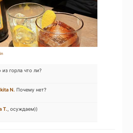
in
 из горла что ли?
kita N.
Почему нет?
a T.
, осуждаем))