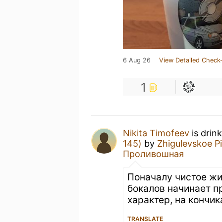
6 Aug 26
View Detailed Check-
1
Nikita Timofeev
is drin
145)
by
Zhigulevskoe 
Проливошная
Поначалу чистое жи
бокалов начинает п
характер, на кончи
TRANSLATE