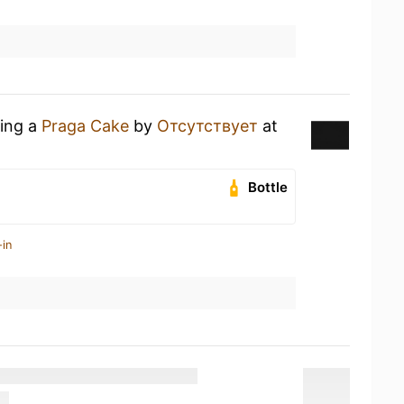
king a
Praga Cake
by
Отсутствует
at
Bottle
-in