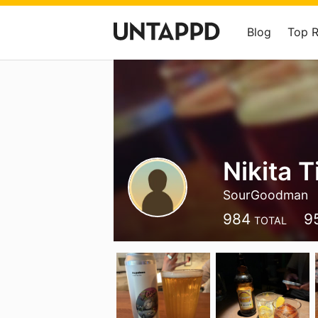
Blog
Top 
Nikita 
SourGoodman
984
9
TOTAL