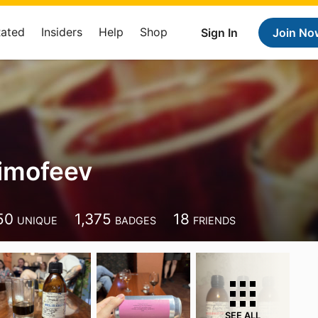
Rated
Insiders
Help
Shop
Sign In
Join No
Timofeev
50
1,375
18
UNIQUE
BADGES
FRIENDS
SEE ALL