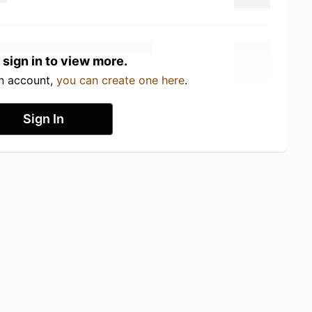
 sign in to view more.
an account,
you can create one here
.
Sign In