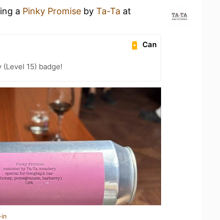
king a
Pinky Promise
by
Та-Та
at
Can
 (Level 15) badge!
-in