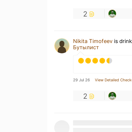
2
Nikita Timofeev
is drin
Бутылист
29 Jul 26
View Detailed Check
2