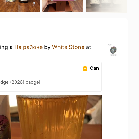
king a
На районе
by
White Stone
at
Can
adge (2026) badge!