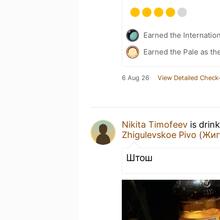
Earned the Internatio
Earned the Pale as th
6 Aug 26
View Detailed Check-
Nikita Timofeev
is drin
Zhigulevskoe Pivo (Жи
Штош