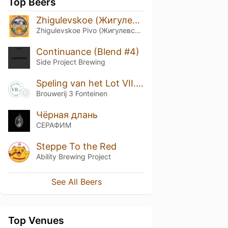
Top Beers
Zhigulevskoe (Жигулевское)
Zhigulevskoe Pivo (Жигулевское Пиво)
Continuance (Blend #4)
Side Project Brewing
Speling van het Lot VII.vi: Trosbes + Kriek – Blended & Alive
Brouwerij 3 Fonteinen
Чёрная длань
СЕРАФИМ
Steppe To the Red
Ability Brewing Project
See All Beers
Top Venues