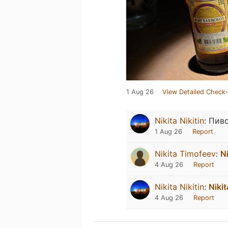
1 Aug 26
View Detailed Check-
Nikita Nikitin
:
Пиво
1 Aug 26
Report
Nikita Timofeev
:
Ni
4 Aug 26
Report
Nikita Nikitin
:
Nikit
4 Aug 26
Report