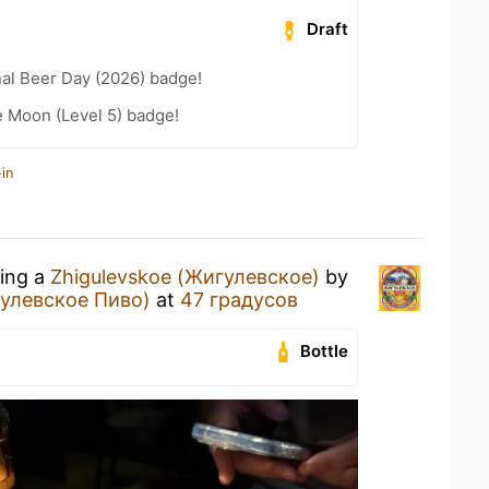
Draft
nal Beer Day (2026) badge!
e Moon (Level 5) badge!
in
king a
Zhigulevskoe (Жигулевское)
by
гулевское Пиво)
at
47 градусов
Bottle