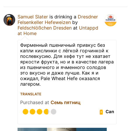
Samuel Slater
is drinking a
Dresdner
Felsenkeller Hefeweizen
by
Feldschlößchen Dresden
at
Untappd
at Home
Фирменный пшеничный привкус без
капли кислинки с лёгкой горчинкой к
послевкусию. Для хефе тут не хватает
яркости фрукта, но и в качестве лагера
из пшеничного и ячменного солодов
это вкусно и даже лучше. Как я и
ожидал, Pale Wheat Hefe оказался
лагером.
TRANSLATE
Purchased at
Семь пятниц
Can