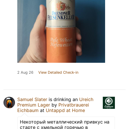
2 Aug 26
View Detailed Check-in
Samuel Slater
is drinking an
Ureich
Premium Lager
by
Privatbrauerei
Eichbaum
at
Untappd at Home
Некоторый металлический привкус на
старте с хмельной горечью в