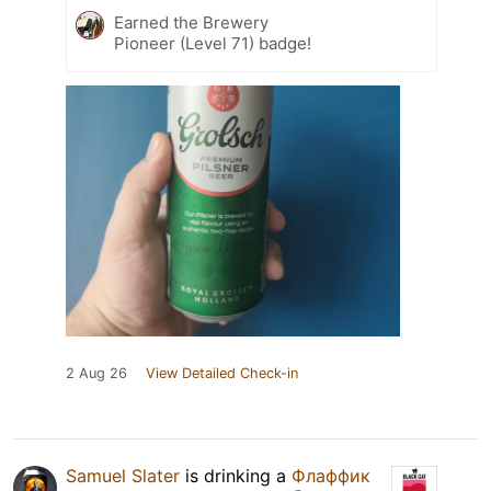
Earned the Brewery
Pioneer (Level 71) badge!
2 Aug 26
View Detailed Check-in
Samuel Slater
is drinking a
Флаффик