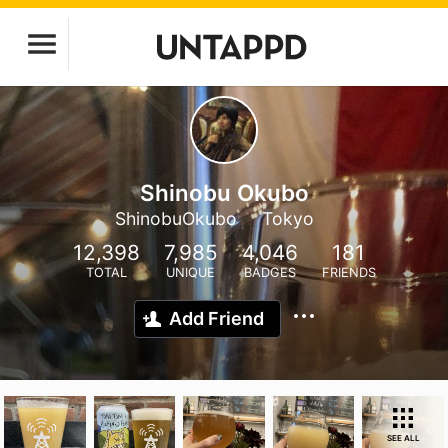
Shinobu Okubo
ShinobuOkubo
Tokyo
12,398
7,985
4,046
181
TOTAL
UNIQUE
BADGES
FRIENDS
Add Friend
SEE ALL