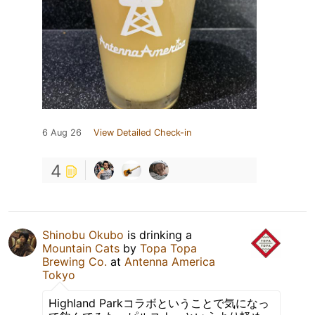
6 Aug 26
View Detailed Check-in
4
Shinobu Okubo
is drinking a
Mountain Cats
by
Topa Topa
Brewing Co.
at
Antenna America
Tokyo
Highland Parkコラボということで気になっ