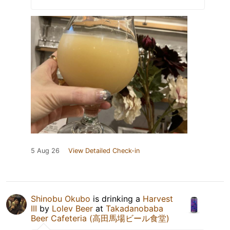
5 Aug 26
View Detailed Check-in
Shinobu Okubo
is drinking a
Harvest
III
by
Lolev Beer
at
Takadanobaba
Beer Cafeteria (高田馬場ビール食堂)