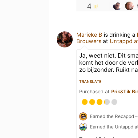
4
Marieke B
is drinking a
Brouwers
at
Untappd a
Ja, weet niet. Dit sm
komt het door de ver
zo bijzonder. Ruikt n
TRANSLATE
Purchased at
Prik&Tik Bi
Earned the Recappd –
Earned the Untappd a