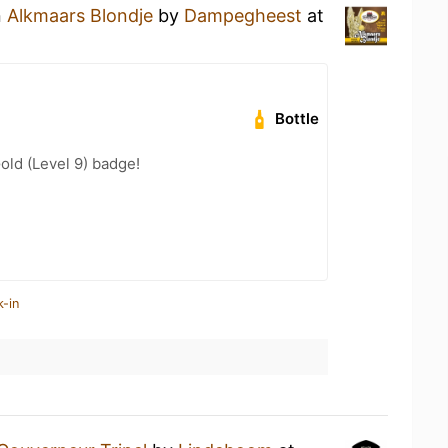
n
Alkmaars Blondje
by
Dampegheest
at
Bottle
old (Level 9) badge!
k-in