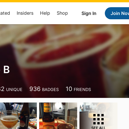
Rated
Insiders
Help
Shop
Sign In
Join No
 B
82
936
10
UNIQUE
BADGES
FRIENDS
SEE ALL