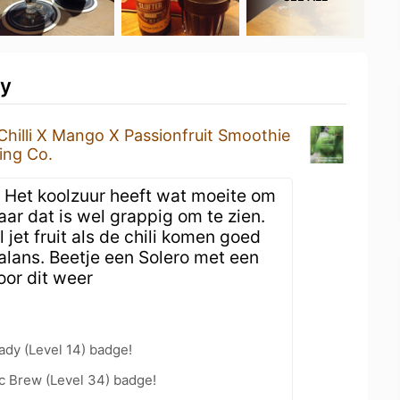
ty
Chilli X Mango X Passionfruit Smoothie
ing Co.
 Het koolzuur heeft wat moeite om
r dat is wel grappig om te zien.
jet fruit als de chili komen goed
alans. Beetje een Solero met een
oor dit weer
ady (Level 14) badge!
c Brew (Level 34) badge!