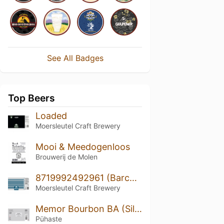
See All Badges
Top Beers
Loaded
Moersleutel Craft Brewery
Mooi & Meedogenloos
Brouwerij de Molen
8719992492961 (Barcode Platinum & Blue)
Moersleutel Craft Brewery
Memor Bourbon BA (Silver Series)
Pühaste