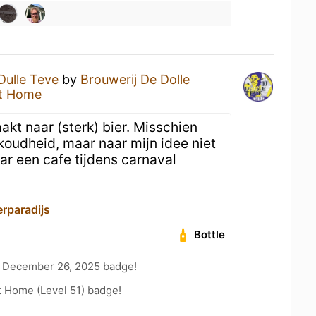
Dulle Teve
by
Brouwerij De Dolle
t Home
aakt naar (sterk) bier. Misschien
koudheid, maar naar mijn idee niet
aar een cafe tijdens carnaval
erparadijs
Bottle
 December 26, 2025 badge!
t Home (Level 51) badge!