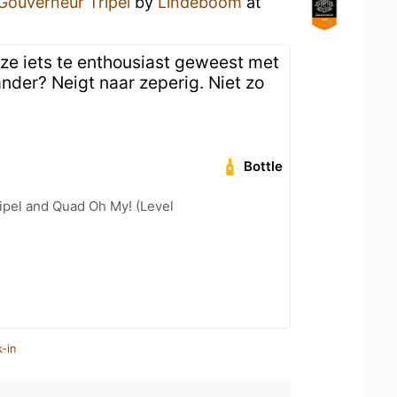
Gouverneur Tripel
by
Lindeboom
at
 ze iets te enthousiast geweest met
ander? Neigt naar zeperig. Niet zo
Bottle
ipel and Quad Oh My! (Level
-in