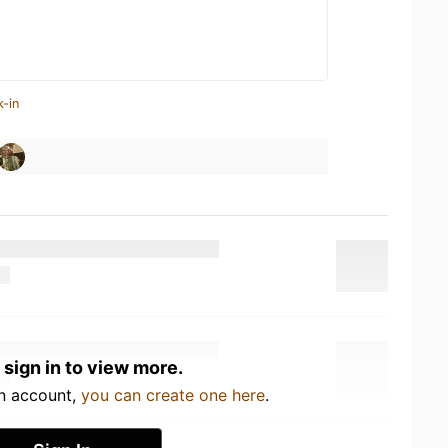
k-in
 sign in to view more.
an account,
you can create one here
.