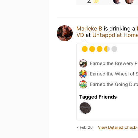
2
Marieke B
is drinking a
VD
at
Untappd at Hom
Earned the Brewery P
Earned the Wheel of S
Earned the Going Dutc
Tagged Friends
7 Feb 26
View Detailed Check-