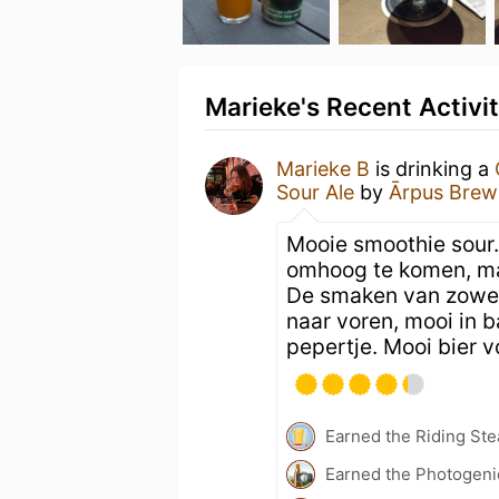
Marieke's Recent Activi
Marieke B
is drinking a
Sour Ale
by
Ārpus Brew
Mooie smoothie sour.
omhoog te komen, maa
De smaken van zowel 
naar voren, mooi in b
pepertje. Mooi bier v
Earned the Riding Ste
Earned the Photogeni