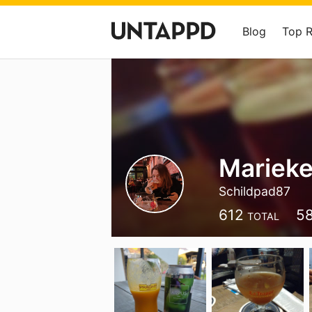
Blog
Top 
Marieke
Schildpad87
612
5
TOTAL