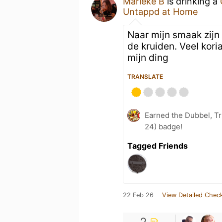
Marieke B
is drinking a
Untappd at Home
Naar mijn smaak zijn
de kruiden. Veel kori
mijn ding
TRANSLATE
Earned the Dubbel, Tr
24) badge!
Tagged Friends
22 Feb 26
View Detailed Check