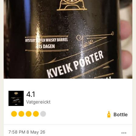
4.1
Vatgereickt
Bottle
7:58 PM 8 May 26
more_horiz