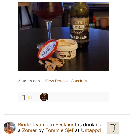
3 hours ago
View Detailed Check-in
1
Rindert van den Eeckhout
is drinking
a
Zomer
by
Tommie Sjef
at
Untappd