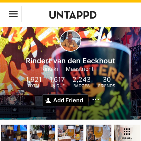
Rindert van den Eeckhout
Rinulki
Maastricht
1,921
1,617
2,243
30
TOTAL
UNIQUE
BADGES
FRIENDS
Add Friend
SEE ALL