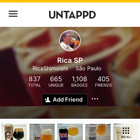
Rica SP
RicaShimoishi
São Paulo
837
665
1,108
405
TOTAL
UNIQUE
BADGES
FRIENDS
Add Friend
SEE ALL