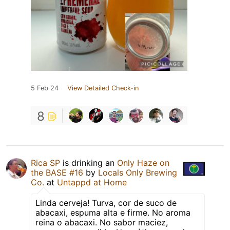
5 Feb 24
View Detailed Check-in
8
Rica SP
is drinking an
Only Haze on
the BASE #16
by
Locals Only Brewing
Co.
at
Untappd at Home
Linda cerveja! Turva, cor de suco de
abacaxi, espuma alta e firme. No aroma
reina o abacaxi. No sabor maciez,