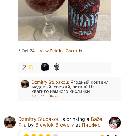
6 Oct 24
View Detailed Check-in
2
Dzmitry Stupakou
:
Ягодный коктейл,
медовый, свежий, питкий Не
хватило немного кислинки
6 Oct 24
Report
Dzmitry Stupakou
is drinking a
Баба
Яга
by
Brewlok Brewery
at
Пиффко