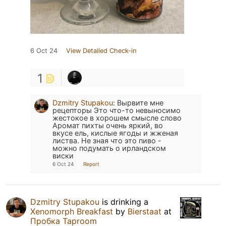
6 Oct 24
View Detailed Check-in
1
Dzmitry Stupakou
:
Вырвите мне
рецепторы Это что-то невыносимо
жестокое в хорошем смысле слово
Аромат пихты очень яркий, во
вкусе ель, кислые ягоды и жженая
листва. Не зная что это пиво -
можно подумать о ирландском
виски
6 Oct 24
Report
Dzmitry Stupakou
is drinking a
Xenomorph Breakfast
by
Bierstaat
at
Пробка Taproom