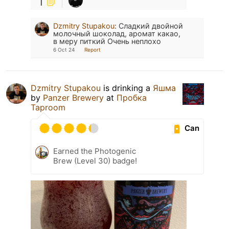
1
Dzmitry Stupakou
:
Сладкий двойной
молочный шоколад, аромат какао,
в меру питкий Очень неплохо
6 Oct 24
Report
Dzmitry Stupakou
is drinking a
Яшма
by
Panzer Brewery
at
Пробка
Taproom
Can
Earned the Photogenic
Brew (Level 30) badge!