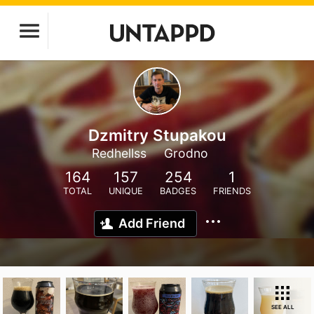
Dzmitry Stupakou
Redhellss
Grodno
164
157
254
1
TOTAL
UNIQUE
BADGES
FRIENDS
Add Friend
SEE ALL