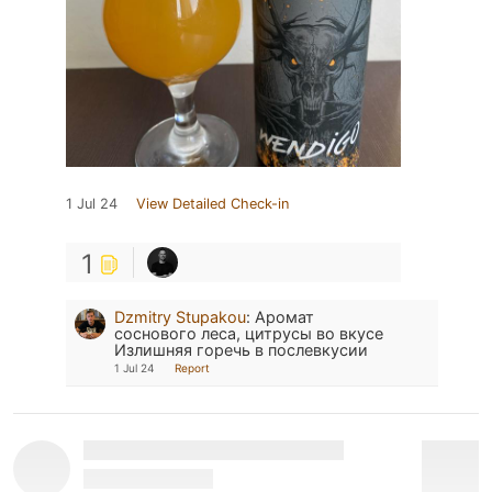
1 Jul 24
View Detailed Check-in
1
Dzmitry Stupakou
:
Аромат
соснового леса, цитрусы во вкусе
Излишняя горечь в послевкусии
1 Jul 24
Report