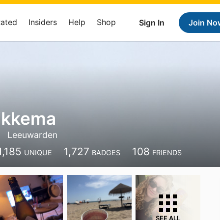
Rated
Insiders
Help
Shop
Sign In
Join No
ikkema
Leeuwarden
1,185
1,727
108
UNIQUE
BADGES
FRIENDS
SEE ALL