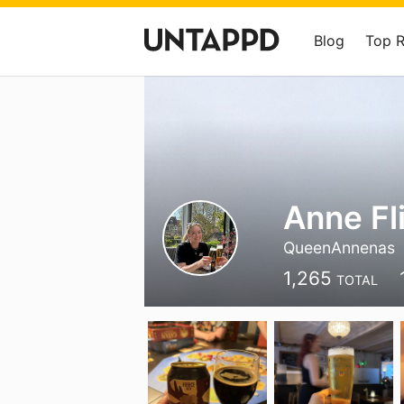
Blog
Top 
Anne Fl
QueenAnnenas
1,265
TOTAL