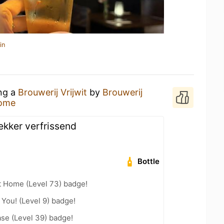
in
ing a
Brouwerij Vrijwit
by
Brouwerij
Home
ekker verfrissend
Bottle
t Home (Level 73) badge!
You! (Level 9) badge!
se (Level 39) badge!