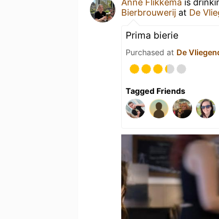
Anne Flikkema
is drink
Bierbrouwerij
at
De Vli
Prima bierie
Purchased at
De Vliegen
Tagged Friends