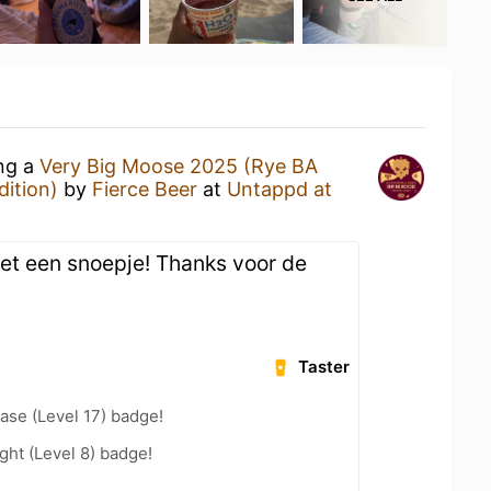
ing a
Very Big Moose 2025 (Rye BA
ition)
by
Fierce Beer
at
Untappd at
Net een snoepje! Thanks voor de
Taster
ease (Level 17) badge!
ht (Level 8) badge!