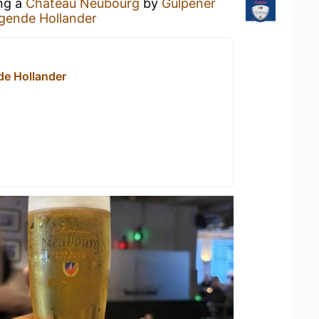
ing a
Château Neubourg
by
Gulpener
egende Hollander
de Hollander