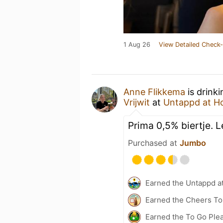
1 Aug 26
View Detailed Check-
Anne Flikkema
is drink
Vrijwit
at
Untappd at 
Prima 0,5% biertje. L
Purchased at
Jumbo
Earned the Untappd a
Earned the Cheers To 
Earned the To Go Plea