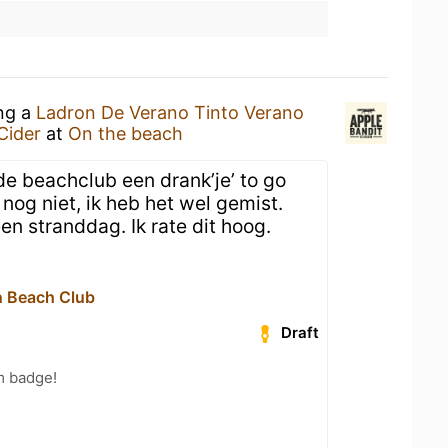
ing a
Ladron De Verano Tinto Verano
Cider
at
On the beach
 de beachclub een drank’je’ to go
 nog niet, ik heb het wel gemist.
een stranddag. Ik rate dit hoog.
 Beach Club
Draft
m badge!