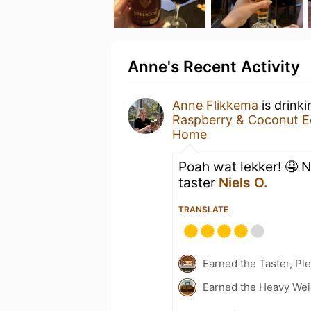
Anne's Recent Activity
Anne Flikkema
is drink
Raspberry & Coconut Ed
Home
Poah wat lekker! 🤤 
taster
Niels O.
TRANSLATE
Earned the Taster, Pl
Earned the Heavy Weig