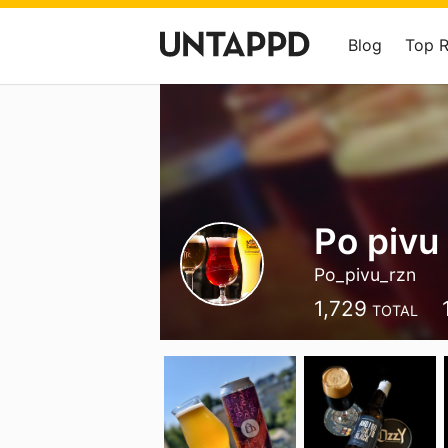
Blog
Top 
Po pivu
Po_pivu_rzn
1,729
TOTAL