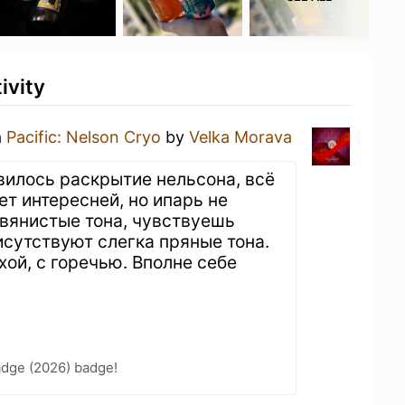
ivity
a
Pacific: Nelson Cryo
by
Velka Morava
авилось раскрытие нельсона, всё
ает интересней, но ипарь не
авянистые тона, чувствуешь
исутствуют слегка пряные тона.
хой, с горечью. Вполне себе
adge (2026) badge!