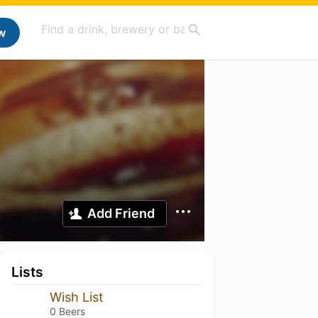
w
Add Friend
Lists
Wish List
0 Beers