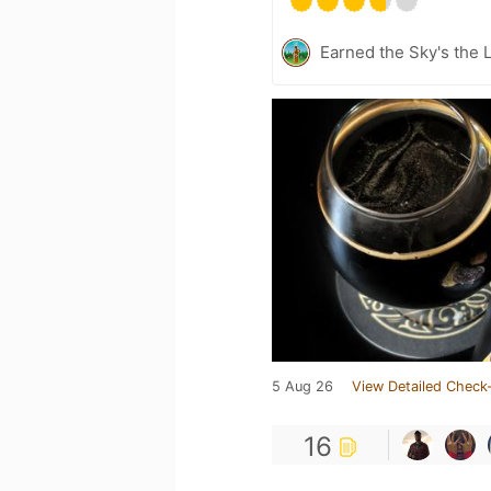
Earned the Sky's the L
5 Aug 26
View Detailed Check-
16