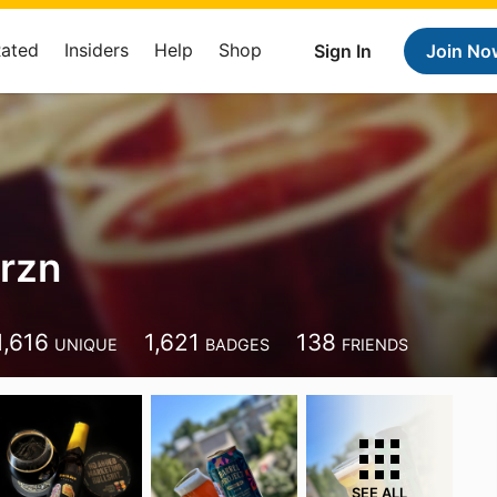
Rated
Insiders
Help
Shop
Sign In
Join No
 rzn
1,616
1,621
138
UNIQUE
BADGES
FRIENDS
SEE ALL