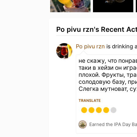
Po pivu rzn's Recent Act
Po pivu rzn
is drinking 
не скажу, что понр
таки в хейзи он игр
плохой. Фрукты, тр
солодовую базу, пр
Слегка мутноват, су
TRANSLATE
Earned the IPA Day B