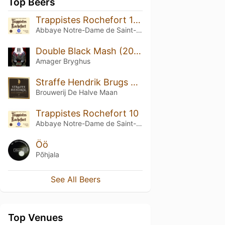
Top Beers
Trappistes Rochefort 10 (2023)
Abbaye Notre-Dame de Saint-Rémy
Double Black Mash (2025) Wheated Bourbon Version
Amager Bryghus
Straffe Hendrik Brugs Quadrupel Bier 11°
Brouwerij De Halve Maan
Trappistes Rochefort 10
Abbaye Notre-Dame de Saint-Rémy
Öö
Põhjala
See All Beers
Top Venues