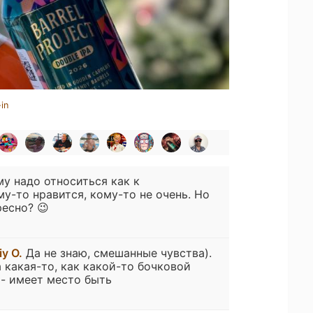
in
му надо относиться как к
му-то нравится, кому-то не очень. Но
ресно? 😉
iy O.
Да не знаю, смешанные чувства).
а какая-то, как какой-то бочковой
- имеет место быть