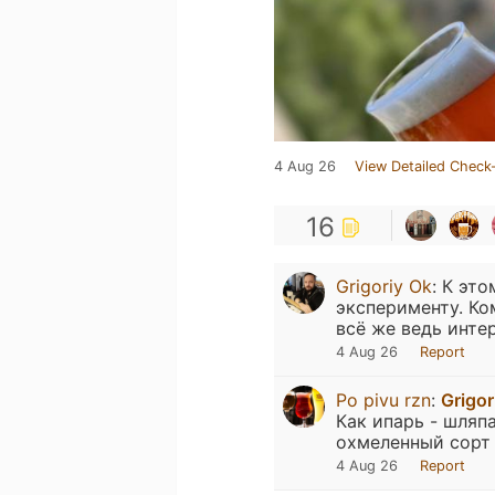
4 Aug 26
View Detailed Check-
16
Grigoriy Ok
:
К это
эксперименту. Ко
всё же ведь инте
4 Aug 26
Report
Po pivu rzn
:
Grigor
Как ипарь - шляп
охмеленный сорт 
4 Aug 26
Report