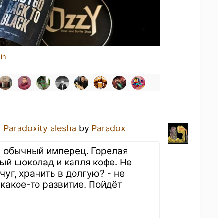
in
a
Paradoxity alesha
by
Paradox
ь, обычный имперец. Горелая
ый шоколад и капля кофе. Не
чуг, хранить в долгую? - не
 какое-то развитие. Пойдёт