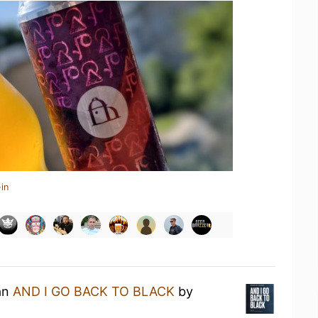
in
 an
AND I GO BACK TO BLACK
by