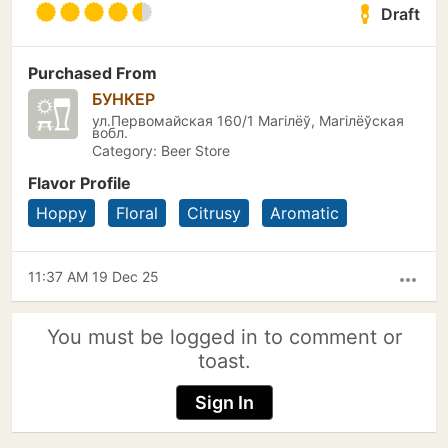
Draft
Purchased From
БУНКЕР
ул.Первомайская 160/1 Магілёў, Магілёўская
вобл.
Category: Beer Store
Flavor Profile
Hoppy
Floral
Citrusy
Aromatic
11:37 AM 19 Dec 25
more_horiz
You must be logged in to comment or
toast.
Sign In