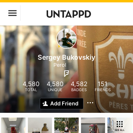
Sergey Bukovskiy
Perol
4,580
4,580
4,582
151
TOTAL
UNIQUE
BADGES
FRIENDS
Add Friend
SEE ALL