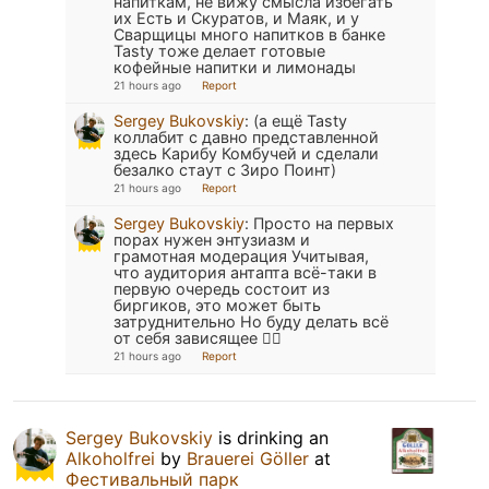
напиткам, не вижу смысла избегать
их Есть и Скуратов, и Маяк, и у
Сварщицы много напитков в банке
Tasty тоже делает готовые
кофейные напитки и лимонады
21 hours ago
Report
Sergey Bukovskiy
:
(а ещё Tasty
коллабит с давно представленной
здесь Карибу Комбучей и сделали
безалко стаут с Зиро Поинт)
21 hours ago
Report
Sergey Bukovskiy
:
Просто на первых
порах нужен энтузиазм и
грамотная модерация Учитывая,
что аудитория антапта всё-таки в
первую очередь состоит из
биргиков, это может быть
затруднительно Но буду делать всё
от себя зависящее ✊🏼
21 hours ago
Report
Sergey Bukovskiy
is drinking an
Alkoholfrei
by
Brauerei Göller
at
Фестивальный парк