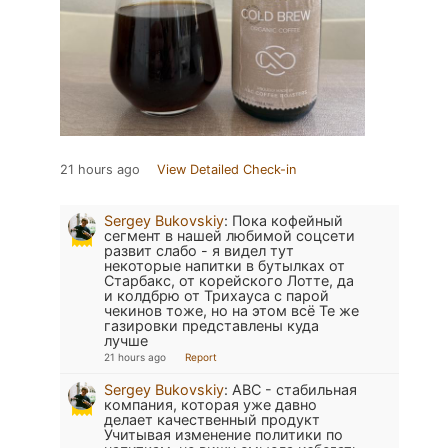
21 hours ago
View Detailed Check-in
Sergey Bukovskiy
:
Пока кофейный
сегмент в нашей любимой соцсети
развит слабо - я видел тут
некоторые напитки в бутылках от
Старбакс, от корейского Лотте, да
и колдбрю от Трихауса с парой
чекинов тоже, но на этом всё Те же
газировки представлены куда
лучше
21 hours ago
Report
Sergey Bukovskiy
:
ABC - стабильная
компания, которая уже давно
делает качественный продукт
Учитывая изменение политики по