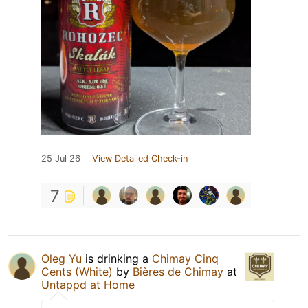
25 Jul 26
View Detailed Check-in
7
Oleg Yu
is drinking a
Chimay Cinq
Cents (White)
by
Bières de Chimay
at
Untappd at Home