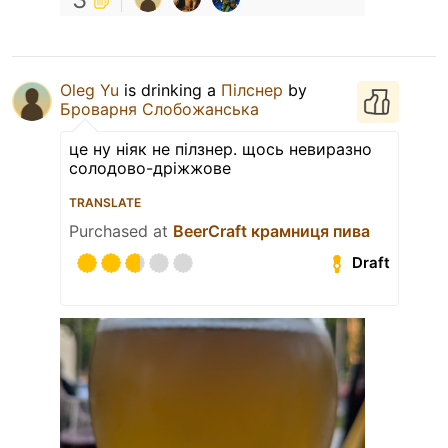
Oleg Yu
is drinking a
Пілснер
by
Броварня Слобожанська
це ну ніяк не пілзнер. щось невиразно
солодово-дріжжове
TRANSLATE
Purchased at
BeerCraft крамниця пива
Draft