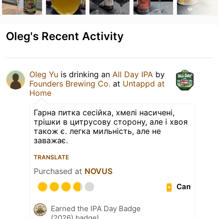
Oleg's Recent Activity
Oleg Yu
is drinking an
All Day IPA
by
Founders Brewing Co.
at
Untappd at
Home
Гарна питка сесійка, хмелі насичені,
трішки в цитрусову сторону, але і хвоя
також є. легка мильність, але не
заважає.
TRANSLATE
Purchased at
NOVUS
Can
Earned the IPA Day Badge
(2026) badge!