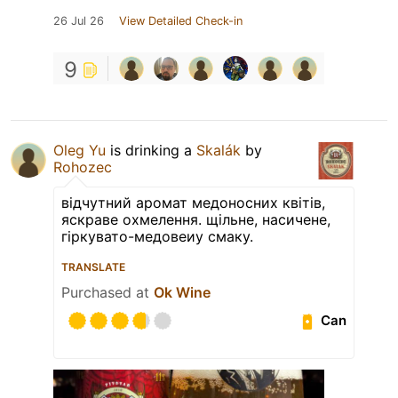
26 Jul 26
View Detailed Check-in
9
Oleg Yu
is drinking a
Skalák
by
Rohozec
відчутний аромат медоносних квітів,
яскраве охмелення. щільне, насичене,
гіркувато-медовеиу смаку.
TRANSLATE
Purchased at
Ok Wine
Can