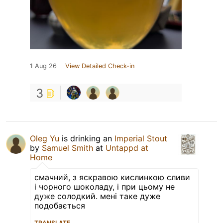
1 Aug 26
View Detailed Check-in
3
Oleg Yu
is drinking an
Imperial Stout
by
Samuel Smith
at
Untappd at
Home
смачний, з яскравою кислинкою сливи
і чорного шоколаду, і при цьому не
дуже солодкий. мені таке дуже
подобається
TRANSLATE