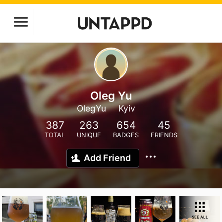
Oleg Yu
OlegYu
Kyiv
387
263
654
45
TOTAL
UNIQUE
BADGES
FRIENDS
Add Friend
SEE ALL