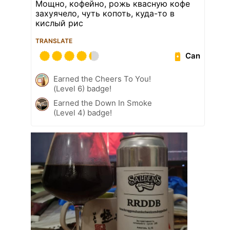
Мощно, кофейно, рожь квасную кофе
захуячело, чуть копоть, куда-то в
кислый рис
TRANSLATE
Can
Earned the Cheers To You!
(Level 6) badge!
Earned the Down In Smoke
(Level 4) badge!