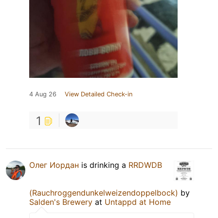
4 Aug 26
View Detailed Check-in
1
Олег Иордан
is drinking a
RRDWDB
(Rauchroggendunkelweizendoppelbock)
by
Salden's Brewery
at
Untappd at Home