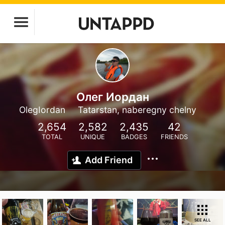
Олег Иордан
OlegIordan
Tatarstan, naberegny chelny
2,654
2,582
2,435
42
TOTAL
UNIQUE
BADGES
FRIENDS
Add Friend
SEE ALL