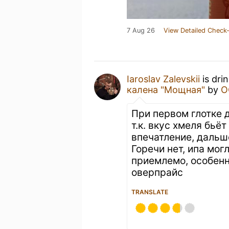
7 Aug 26
View Detailed Check-
Iaroslav Zalevskii
is dri
калена "Мощная"
by
О
При первом глотке 
т.к. вкус хмеля бьёт
впечатление, дальш
Горечи нет, ипа мог
приемлемо, особенно
оверпрайс
TRANSLATE