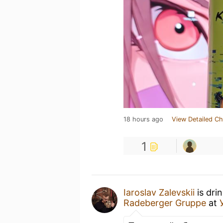
18 hours ago
View Detailed Ch
1
Iaroslav Zalevskii
is dri
Radeberger Gruppe
at