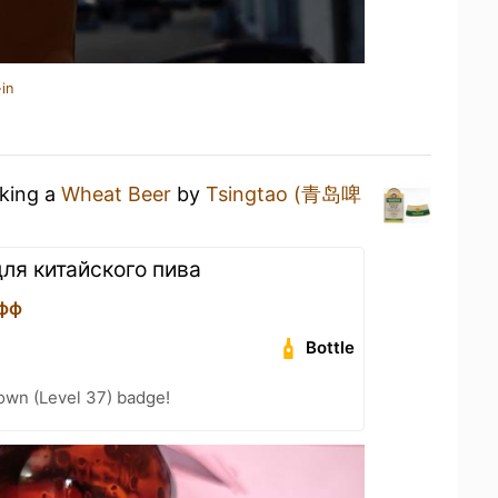
in
nking a
Wheat Beer
by
Tsingtao (青岛啤
ля китайского пива
фф
Bottle
wn (Level 37) badge!