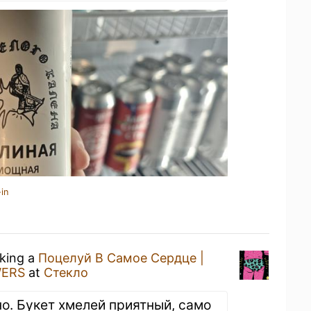
in
nking a
Поцелуй В Самое Сердце |
ERS
at
Стекло
но. Букет хмелей приятный, само