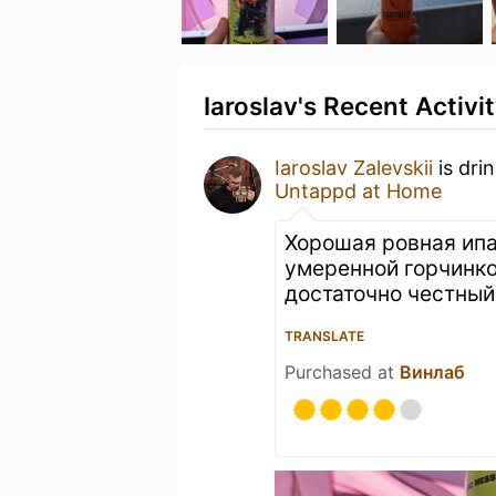
Iaroslav's Recent Activi
Iaroslav Zalevskii
is dri
Untappd at Home
Хорошая ровная ипа.
умеренной горчинко
достаточно честный
TRANSLATE
Purchased at
Винлаб