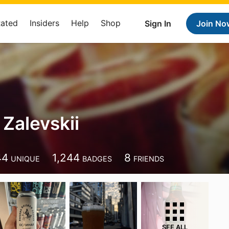
Rated
Insiders
Help
Shop
Sign In
Join No
 Zalevskii
44
1,244
8
UNIQUE
BADGES
FRIENDS
SEE ALL