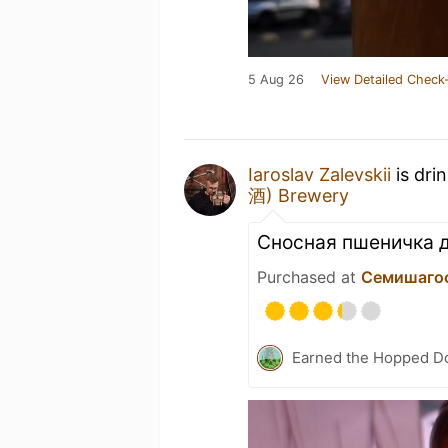
5 Aug 26
View Detailed Check-
Iaroslav Zalevskii
is dri
酒) Brewery
Сносная пшеничка д
Purchased at
Семишаго
Earned the Hopped Do