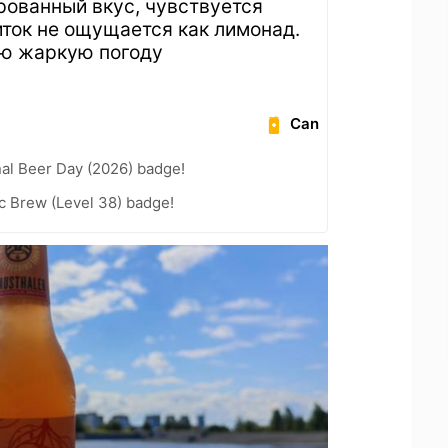
ованный вкус, чувствуется
иток не ощущается как лимонад.
ую жаркую погоду
Can
nal Beer Day (2026) badge!
c Brew (Level 38) badge!