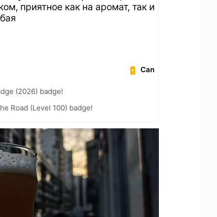
ком, приятное как на аромат, так и
абая
Can
adge (2026) badge!
the Road (Level 100) badge!