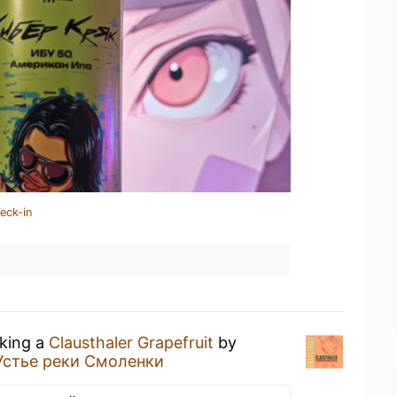
eck-in
nking a
Clausthaler Grapefruit
by
Устье реки Смоленки