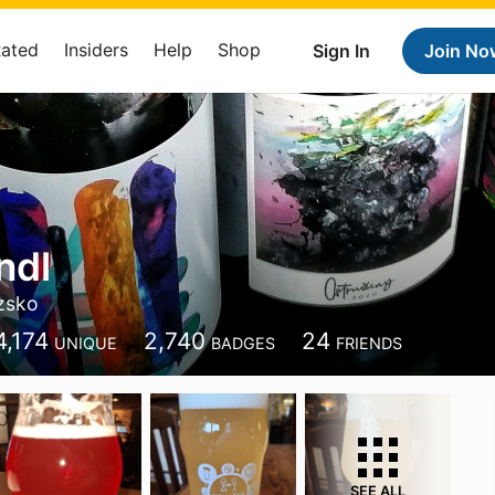
Rated
Insiders
Help
Shop
Sign In
Join No
ndl
zsko
4,174
2,740
24
UNIQUE
BADGES
FRIENDS
SEE ALL