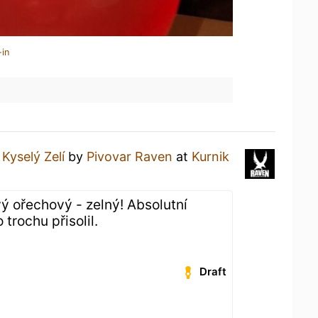
-in
a
Kyselý Zelí
by
Pivovar Raven
at
Kurnik
avý ořechový - zelný! Absolutní
trochu přisolil.
Draft