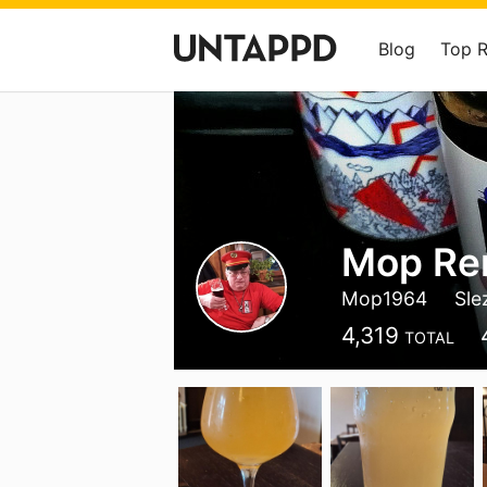
Blog
Top 
Mop Re
Mop1964
Sle
4,319
TOTAL