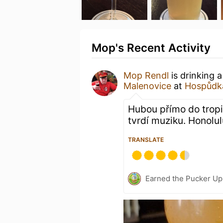
Mop's Recent Activity
Mop Rendl
is drinking 
Malenovice
at
Hospůdka
Hubou přímo do trop
tvrdí muziku. Honolulu
TRANSLATE
Earned the Pucker Up 