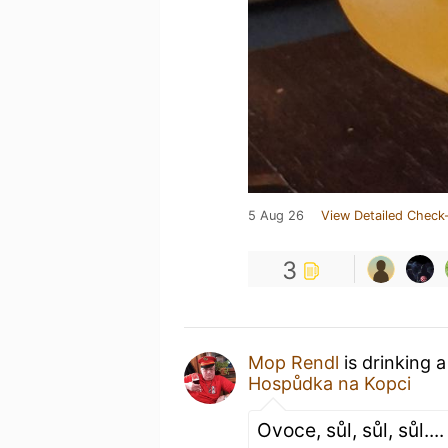
5 Aug 26
View Detailed Check-
3
Mop Rendl
is drinking 
Hospůdka na Kopci
Ovoce, sůl, sůl, sůl..