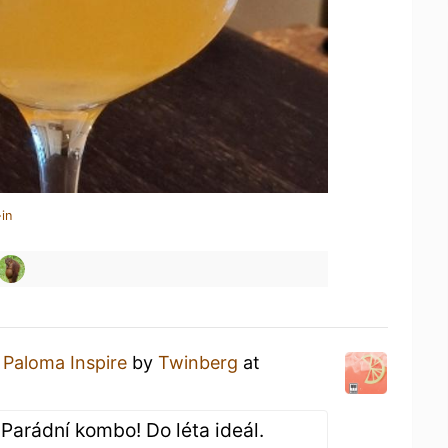
in
a
Paloma Inspire
by
Twinberg
at
.. Parádní kombo! Do léta ideál.