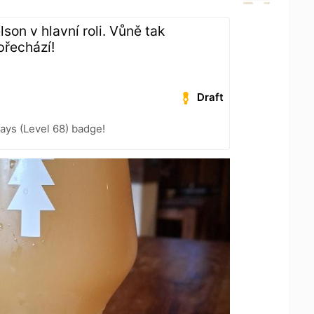
lson v hlavní roli. Vůně tak
přechází!
Draft
ays (Level 68) badge!