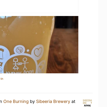
-in
an
One Burning
by
Sibeeria Brewery
at