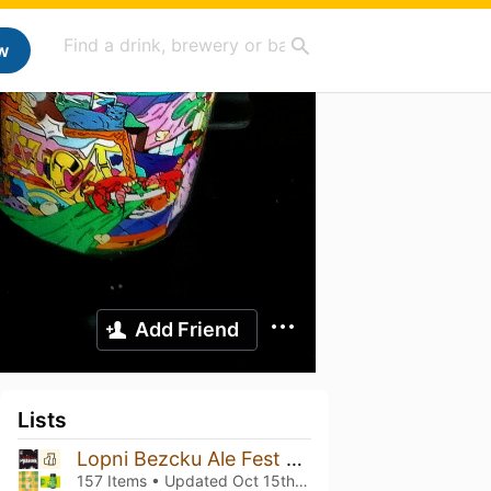
w
Add Friend
Lists
Lopni Bezcku Ale Fest vol. 10!!!
157 Items • Updated
Oct 15th, 2025