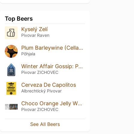
Top Beers
Kyselý Zelí
Pivovar Raven
Plum Barleywine (Cellar Series)
Põhjala
Winter Affair Gossip: Põhjala
Pivovar ZICHOVEC
Cerveza De Capolitos
Albrechtický Pivovar
Choco Orange Jelly Wheat Wine 2024
Pivovar ZICHOVEC
See All Beers