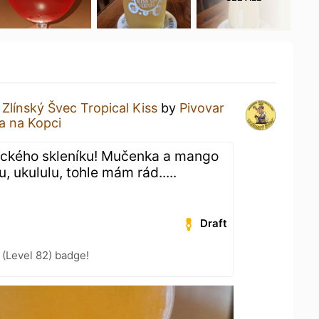
a
Zlínský Švec Tropical Kiss
by
Pivovar
 na Kopci
ického skleníku! Mučenka a mango
, ukululu, tohle mám rád.....
Draft
(Level 82) badge!