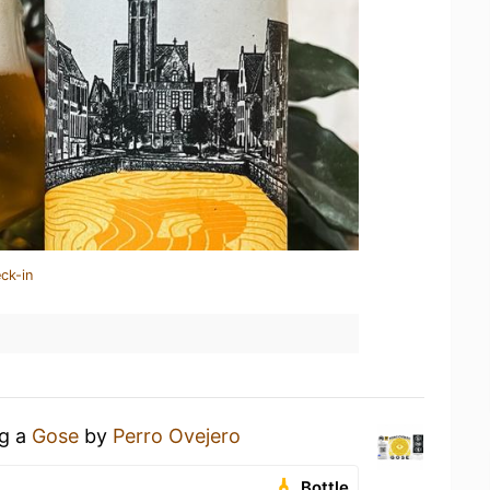
ck-in
ng a
Gose
by
Perro Ovejero
Bottle