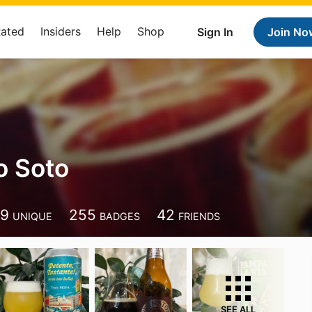
Rated
Insiders
Help
Shop
Sign In
Join No
o Soto
39
255
42
UNIQUE
BADGES
FRIENDS
SEE ALL