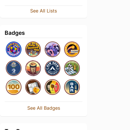
See All Lists
Badges
See All Badges