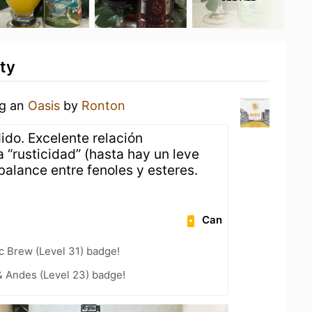
ty
ng an
Oasis
by
Ronton
do. Excelente relación
 “rusticidad” (hasta hay un leve
 balance entre fenoles y esteres.
Can
c Brew (Level 31) badge!
 Andes (Level 23) badge!