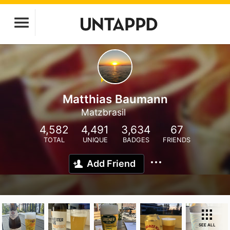
Matthias Baumann
Matzbrasil
4,582
4,491
3,634
67
TOTAL
UNIQUE
BADGES
FRIENDS
Add Friend
SEE ALL