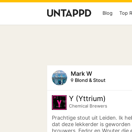
Blog
Top 
Mark W
Blond & Stout
Y (Yttrium)
Chemical Brewers
Prachtige stout uit Leiden. Ik h
dat deze lekkerder is geworden 
brouwers, Fedor en Wouter die 