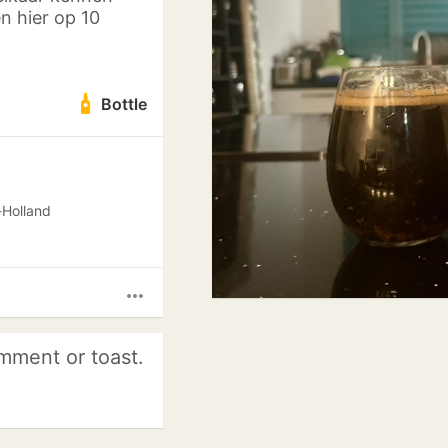
n hier op 10
Bottle
-Holland
more_horiz
mment or toast.