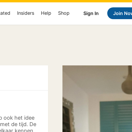
Rated
Insiders
Help
Shop
Sign In
Join No
eb ook het idee
met de tijd. De
elkaar kennen