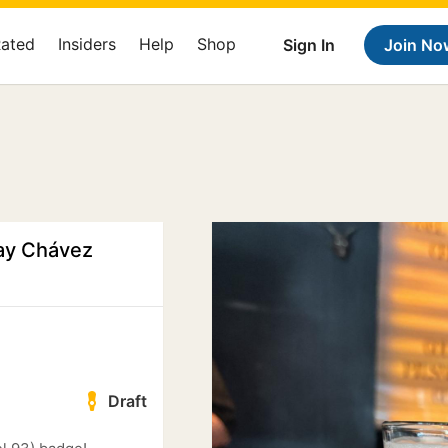
Rated
Insiders
Help
Shop
Sign In
Join No
ay Chávez
Draft