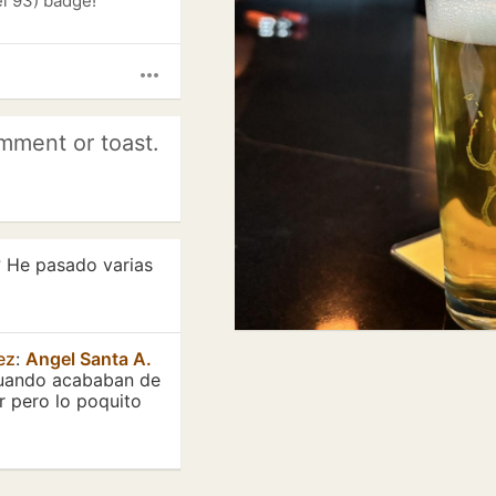
l 93) badge!
more_horiz
mment or toast.
? He pasado varias
ez
:
Angel Santa A.
 cuando acababan de
ir pero lo poquito