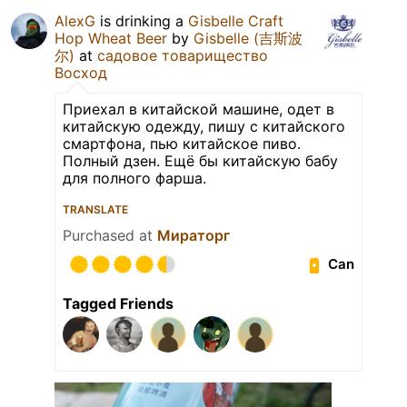
AlexG
is drinking a
Gisbelle Craft
Hop Wheat Beer
by
Gisbelle (吉斯波
尔)
at
садовое товарищество
Восход
Приехал в китайской машине, одет в
китайскую одежду, пишу с китайского
смартфона, пью китайское пиво.
Полный дзен. Ещё бы китайскую бабу
для полного фарша.
TRANSLATE
Purchased at
Мираторг
Can
Tagged Friends