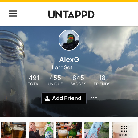
AlexG
LordSot
491
455
845
18
TOTAL
UNIQUE
BADGES
FRIENDS
Add Friend
SEE ALL