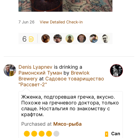
7 Jun 26
View Detailed Check-in
6
Denis Lyapnev
is drinking a
Рамонский Туман
by
Brewlok
Brewery
at
Садовое товарищество
"Рассвет-2"
Жженка, подгоревшая гречка, вкусно.
Похоже на гречневого доктора, только
слаще. Ностальгия по знакомству с
крафтом.
Purchased at
Мясо-рыба
Can