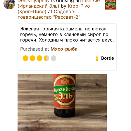
Denis Lyapnev
is drinking an
Irish Ale
(Ирландский Эль)
by
Krop-Pivo
(Кроп-Пиво)
at
Садовое
товарищество "Рассвет-2"
Жженая горькая карамель, неплохая
горечь, немного в кленовый сироп по
горечи. Холодным плохо читается вкус.
Purchased at
Мясо-рыба
Bottle