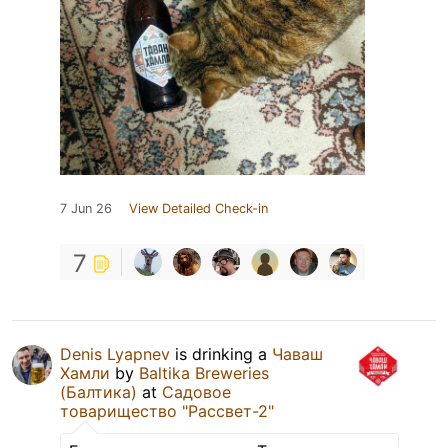
7 Jun 26
View Detailed Check-in
7
Denis Lyapnev
is drinking a
Чаваш
Хамли
by
Baltika Breweries
(Балтика)
at
Садовое
товарищество "Рассвет-2"