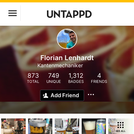
Florian Lenhardt
Kantenmechaniker
873
749
1,312
4
TOTAL
UNIQUE
BADGES
FRIENDS
Add Friend
SEE ALL