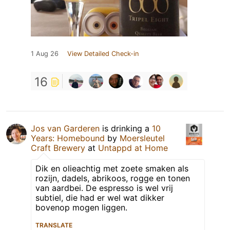
1 Aug 26
View Detailed Check-in
16
Jos van Garderen
is drinking a
10
Years: Homebound
by
Moersleutel
Craft Brewery
at
Untappd at Home
Dik en olieachtig met zoete smaken als
rozijn, dadels, abrikoos, rogge en tonen
van aardbei. De espresso is wel vrij
subtiel, die had er wel wat dikker
bovenop mogen liggen.
TRANSLATE