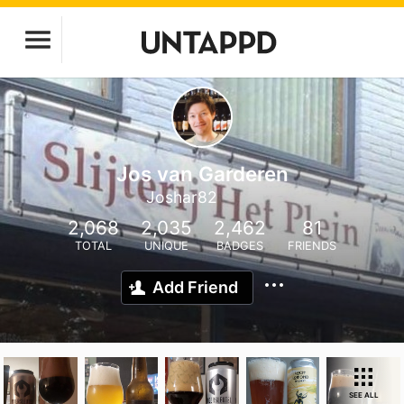
Jos van Garderen
Joshar82
2,068
2,035
2,462
81
TOTAL
UNIQUE
BADGES
FRIENDS
Add Friend
SEE ALL