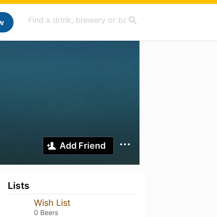
w
Add Friend
Lists
Wish List
0 Beers