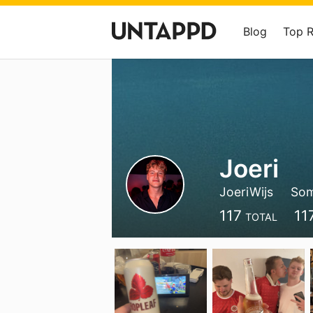
Blog
Top 
Joeri
JoeriWijs
Som
117
11
TOTAL