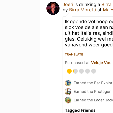
Joeri
is drinking a
Birra
by
Birra Moretti
at
Maes
Ik opende vol hoop ee
slok voelde als een n
uit het Italia ras, ei
glas. Gelukkig wel m
vanavond weer goed 
TRANSLATE
Purchased at
Veldje Vos
Earned the Bar Explor
Earned the Photogeni
Earned the Lager Jack
Tagged Friends