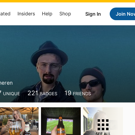
Rated
Insiders
Help
Shop
Sign In
Join No
eren
7
221
19
UNIQUE
BADGES
FRIENDS
SEE ALL