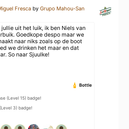
iguel Fresca
by
Grupo Mahou-San
ullie uit het luik, ik ben Niels van
urbuik. Goedkope despo maar we
akt naar niks zoals op de boot
ed we drinken het maar en dat
r. So naar Sjuulke!
Bottle
se (Level 15) badge!
(Level 3) badge!