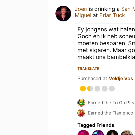
Joeri
is drinking a
San M
Miguel
at
Friar Tuck
Ey jongens wat halen j
Goch en ik heb sche
moeten besparen. Sma
met sigaren. Maar go
maakt ons bambelklaa
TRANSLATE
Purchased at
Veldje Vos
Earned the To Go Plea
Earned the Flamenco 
Tagged Friends