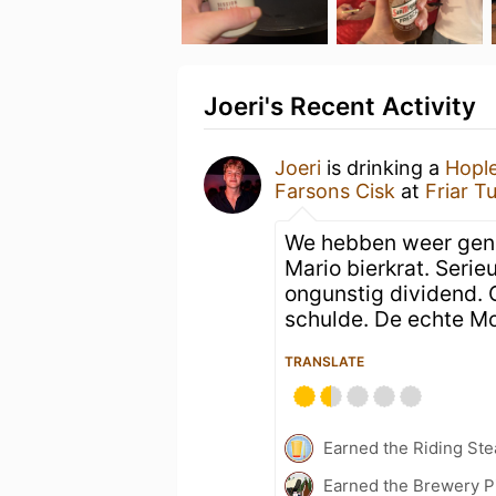
Joeri's Recent Activity
Joeri
is drinking a
Hople
Farsons Cisk
at
Friar T
We hebben weer genoe
Mario bierkrat. Serie
ongunstig dividend. 
schulde. De echte Mo
TRANSLATE
Earned the Riding Ste
Earned the Brewery Pi