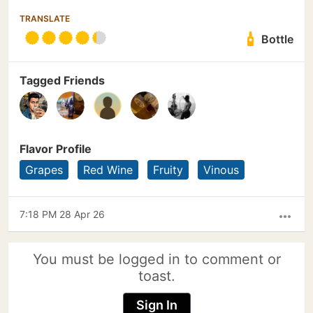
TRANSLATE
Bottle
Tagged Friends
Flavor Profile
Grapes
Red Wine
Fruity
Vinous
7:18 PM 28 Apr 26
more_horiz
You must be logged in to comment or
toast.
Sign In