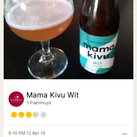
Mama Kivu Wit
't Paenhuys
6:10 PM 12 Apr 19
more_horiz