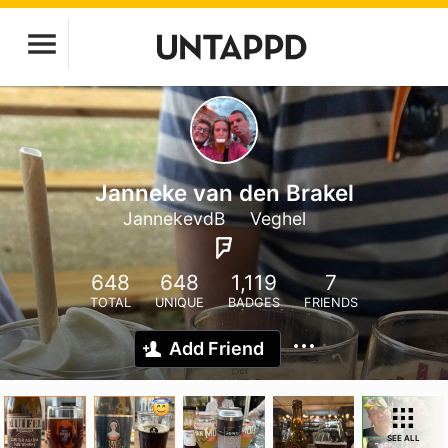
Janneke van den Brakel
JannekevdB
Veghel
648
648
1,119
7
TOTAL
UNIQUE
BADGES
FRIENDS
Add Friend
SEE ALL