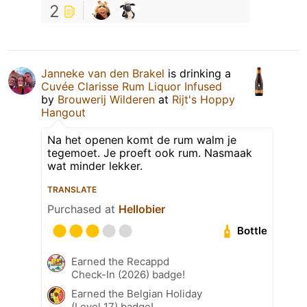
2
Janneke van den Brakel
is drinking a
Cuvée Clarisse Rum Liquor Infused
by
Brouwerij Wilderen
at
Rijt's Hoppy
Hangout
Na het openen komt de rum walm je
tegemoet. Je proeft ook rum. Nasmaak
wat minder lekker.
TRANSLATE
Purchased at
Hellobier
Bottle
Earned the Recappd
Check-In (2026) badge!
Earned the Belgian Holiday
(Level 17) badge!