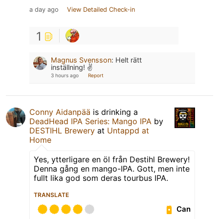
a day ago
View Detailed Check-in
1
Magnus Svensson
:
Helt rätt
inställning! ✌️
3 hours ago
Report
Conny Aidanpää
is drinking a
DeadHead IPA Series: Mango IPA
by
DESTIHL Brewery
at
Untappd at
Home
Yes, ytterligare en öl från Destihl Brewery!
Denna gång en mango-IPA. Gott, men inte
fullt lika god som deras tourbus IPA.
TRANSLATE
Can