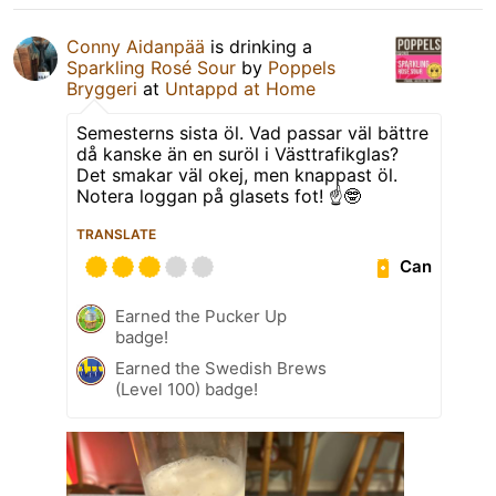
Conny Aidanpää
is drinking a
Sparkling Rosé Sour
by
Poppels
Bryggeri
at
Untappd at Home
Semesterns sista öl. Vad passar väl bättre
då kanske än en suröl i Västtrafikglas?
Det smakar väl okej, men knappast öl.
Notera loggan på glasets fot! ☝️🤓
TRANSLATE
Can
Earned the Pucker Up
badge!
Earned the Swedish Brews
(Level 100) badge!