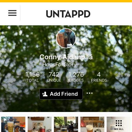
Conny Aidanpää
HopsForGlory
1,156
742
1,276
4
TOTAL
UNIQUE
BADGES
FRIENDS
Add Friend
SEE ALL