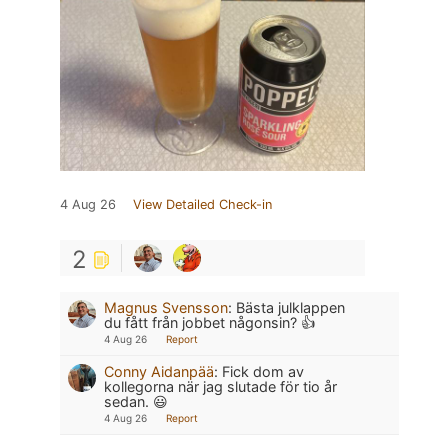
4 Aug 26
View Detailed Check-in
2
Magnus Svensson
:
Bästa julklappen
du fått från jobbet någonsin? 👍
4 Aug 26
Report
Conny Aidanpää
:
Fick dom av
kollegorna när jag slutade för tio år
sedan. 😃
4 Aug 26
Report