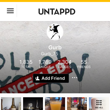
Gurb
Gurb_75
1,835
1,789
2,304
55
TOTAL
UNIQUE
BADGES
FRIENDS
Add Friend
SEE ALL