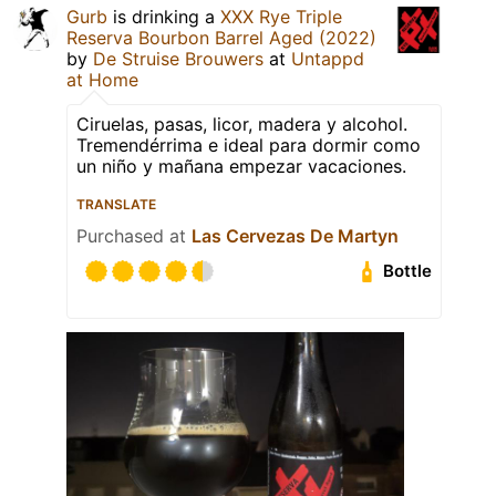
Gurb
is drinking a
XXX Rye Triple
Reserva Bourbon Barrel Aged (2022)
by
De Struise Brouwers
at
Untappd
at Home
Ciruelas, pasas, licor, madera y alcohol.
Tremendérrima e ideal para dormir como
un niño y mañana empezar vacaciones.
TRANSLATE
Purchased at
Las Cervezas De Martyn
Bottle