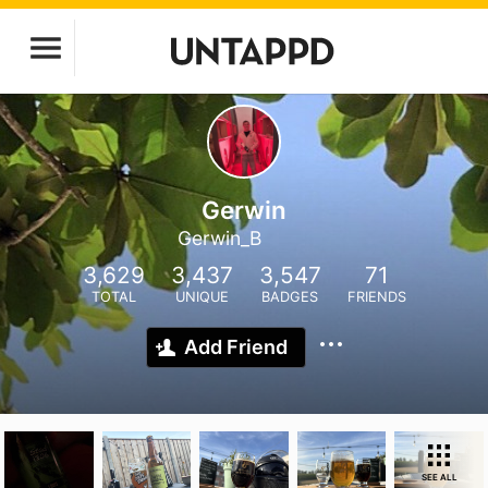
Gerwin
Gerwin_B
3,629
3,437
3,547
71
TOTAL
UNIQUE
BADGES
FRIENDS
Add Friend
SEE ALL