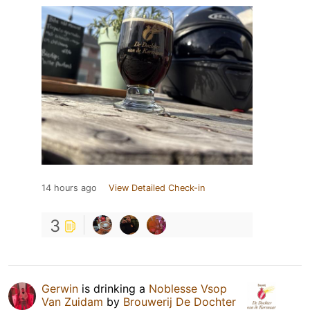
14 hours ago
View Detailed Check-in
3
Gerwin
is drinking a
Noblesse Vsop
Van Zuidam
by
Brouwerij De Dochter