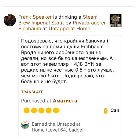
Frank Speaker
is drinking a
Steam
Brew Imperial Stout
by
Privatbrauerei
Eichbaum
at
Untappd at Home
Подозреваю, что крайняя баночка (
поэтому за помин души Eichbaum.
Вроде ничего особенного они не
делали, но все было качественным. А
вот этот экземпляр - 4,18 BYN за
редкие ныне честные 0,5 - это лучше,
чем могло быть. Подозреваю, что
больше и не будет.
TRANSLATE
Purchased at
Аматиста
Can
Earned the Untappd at
Home (Level 64) badge!