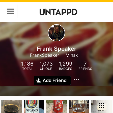
Frank Speaker
FrankSpeaker
Minsk
1,186
1,073
1,299
7
TOTAL
UNIQUE
BADGES
FRIENDS
Add Friend
SEE ALL