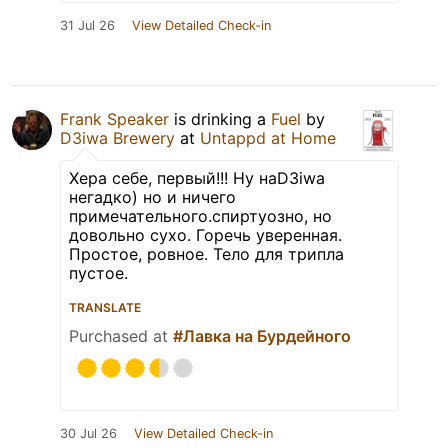
31 Jul 26
View Detailed Check-in
Frank Speaker
is drinking a
Fuel
by
D3iwa Brewery
at
Untappd at Home
Хера себе, первый!!! Ну наD3iwa
негадко) но и ничего
примечательного.спиртуозно, но
довольно сухо. Горечь уверенная.
Простое, ровное. Тело для трипла
пустое.
TRANSLATE
Purchased at
#Лавка на Бурдейного
30 Jul 26
View Detailed Check-in