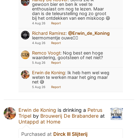
gewoon bier en ben ik veel te
enthousiast om nog te lezen. Maar
dan is de teleurstelling nog zo groot
bij het ontdekken van een miskoop 😄
4 Aug 26
Report
Richard Ramirez
:
@Erwin_de_Koning
leermomentje ouwe🫪🫪
4 Aug 26
Report
Remco Voogt
:
Nog best een hoge
waardering, gootsteen of net niet?
5 Aug 26
Report
Erwin de Koning
:
Ik heb hem wel weg
weten te werken maar het ging maar
net 😅
5 Aug 26
Report
Erwin de Koning
is drinking a
Petrus
Tripel
by
Brouwerij De Brabandere
at
Untappd at Home
Purchased at
Dirck III Slijterij