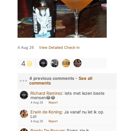
4 Aug 26
View Detailed Check-in
4
4 previous comments -
See all
comments
Richard Ramirez
:
Iets met lezen beste
mensen😂😂
4 Aug 26
Report
Erwin de Koning
:
Ja vanaf nu let ik op.
Lol
4 Aug 26
Report
Randy De Roover
:
Soms zie ik