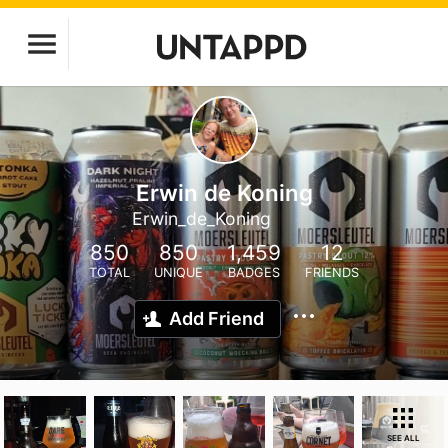
Erwin de Koning
Erwin_de_Koning
850
850
1,459
12
TOTAL
UNIQUE
BADGES
FRIENDS
Add Friend
SEE ALL