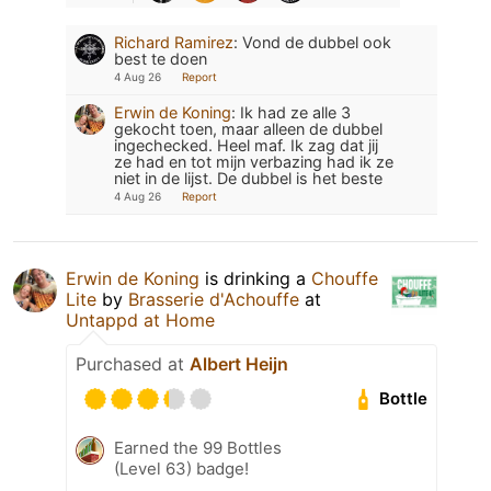
Richard Ramirez
:
Vond de dubbel ook
best te doen
4 Aug 26
Report
Erwin de Koning
:
Ik had ze alle 3
gekocht toen, maar alleen de dubbel
ingechecked. Heel maf. Ik zag dat jij
ze had en tot mijn verbazing had ik ze
niet in de lijst. De dubbel is het beste
4 Aug 26
Report
Erwin de Koning
is drinking a
Chouffe
Lite
by
Brasserie d'Achouffe
at
Untappd at Home
Purchased at
Albert Heijn
Bottle
Earned the 99 Bottles
(Level 63) badge!