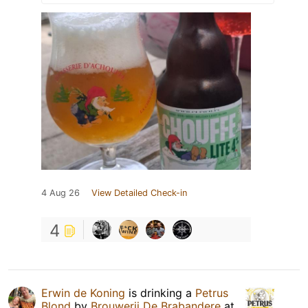
4 Aug 26
View Detailed Check-in
4
Erwin de Koning
is drinking a
Petrus
Blond
by
Brouwerij De Brabandere
at