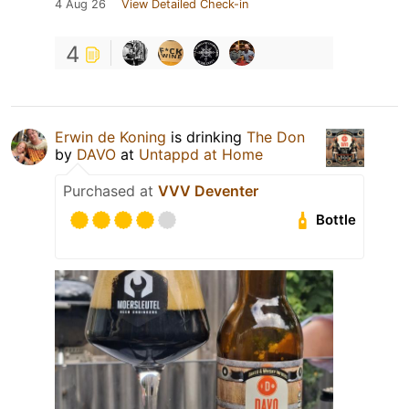
4 Aug 26
View Detailed Check-in
4
Erwin de Koning
is drinking
The Don
by
DAVO
at
Untappd at Home
Purchased at
VVV Deventer
Bottle