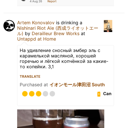
4 Aug 26
Report
Artem Konovalov
is drinking a
Nishinari Riot Ale (西成ライオットエー
ル)
by
Derailleur Brew Works
at
Untappd at Home
На удивление сносный эмбер эль с
карамелькой масляной, хорошей
горечью и лёгкой копчёнкой за какие-
то копейки. 3,1
TRANSLATE
Purchased at
イオンモール津田沼 South
Can