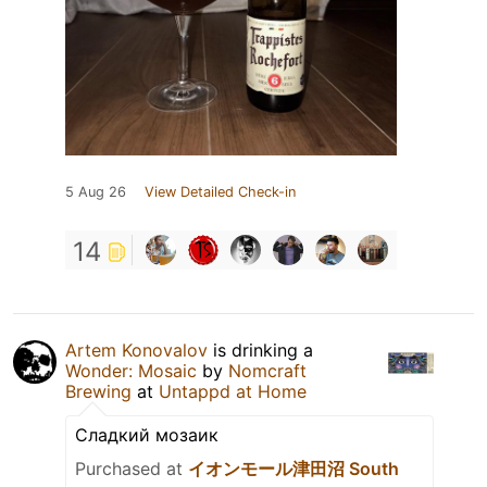
5 Aug 26
View Detailed Check-in
14
Artem Konovalov
is drinking a
Wonder: Mosaic
by
Nomcraft
Brewing
at
Untappd at Home
Сладкий мозаик
Purchased at
イオンモール津田沼 South