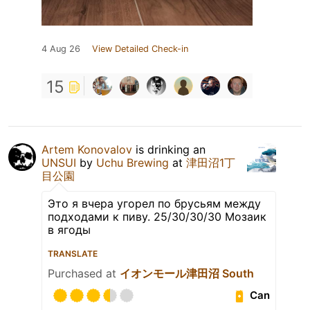
4 Aug 26
View Detailed Check-in
15
Artem Konovalov
is drinking an
UNSUI
by
Uchu Brewing
at
津田沼1丁
目公園
Это я вчера угорел по брусьям между
подходами к пиву. 25/30/30/30 Мозаик
в ягоды
TRANSLATE
Purchased at
イオンモール津田沼 South
Can