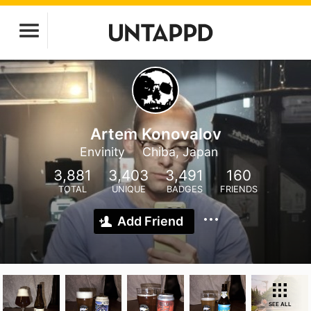
Artem Konovalov
Envinity
Chiba, Japan
3,881
3,403
3,491
160
TOTAL
UNIQUE
BADGES
FRIENDS
Add Friend
SEE ALL