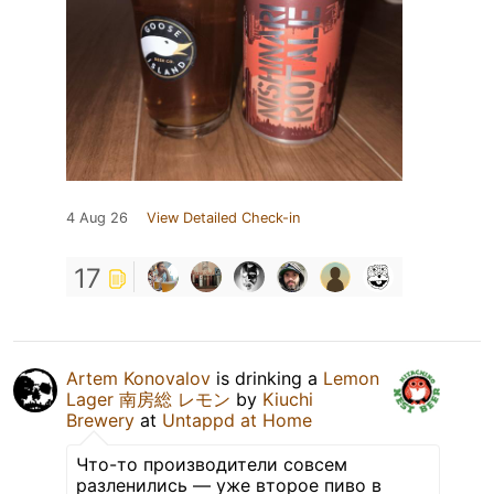
4 Aug 26
View Detailed Check-in
17
Artem Konovalov
is drinking a
Lemon
Lager 南房総 レモン
by
Kiuchi
Brewery
at
Untappd at Home
Что-то производители совсем
разленились — уже второе пиво в