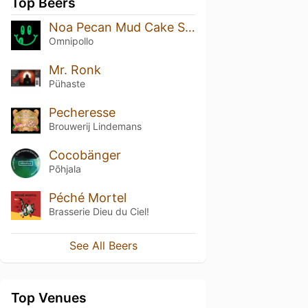
Top Beers
Noa Pecan Mud Cake Stout
Omnipollo
Mr. Ronk
Pühaste
Pecheresse
Brouwerij Lindemans
Cocobänger
Põhjala
Péché Mortel
Brasserie Dieu du Ciel!
See All Beers
Top Venues