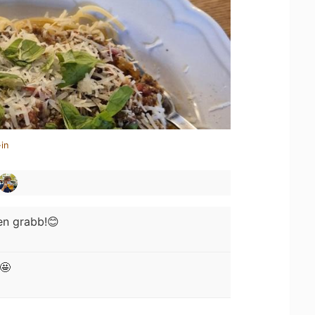
in
en grabb!😊
🤩