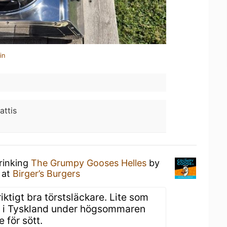
in
attis
rinking
The Grumpy Gooses Helles
by
at
Birger’s Burgers
 riktigt bra törstsläckare. Lite som
 i Tyskland under högsommaren
e för sött.