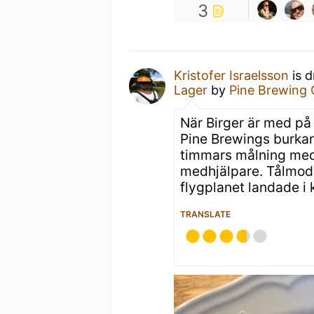
3
Kristofer Israelsson
is d
Lager
by
Pine Brewing
När Birger är med på b
Pine Brewings burkar b
timmars målning med
medhjälpare. Tålmodi
flygplanet landade i 
TRANSLATE