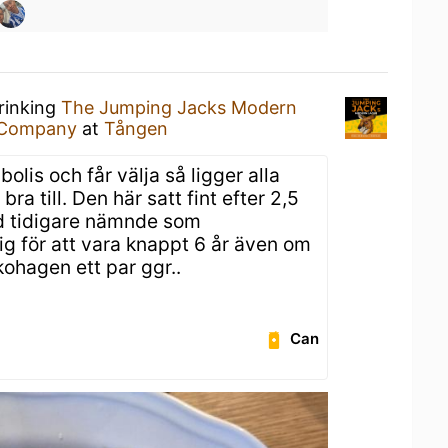
rinking
The Jumping Jacks Modern
 Company
at
Tången
olis och får välja så ligger alla
ra till. Den här satt fint efter 2,5
 tidigare nämnde som
g för att vara knappt 6 år även om
kohagen ett par ggr..
Can