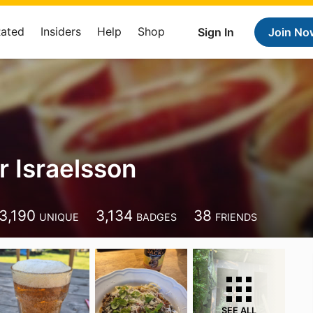
Rated
Insiders
Help
Shop
Sign In
Join No
r Israelsson
3,190
3,134
38
UNIQUE
BADGES
FRIENDS
SEE ALL