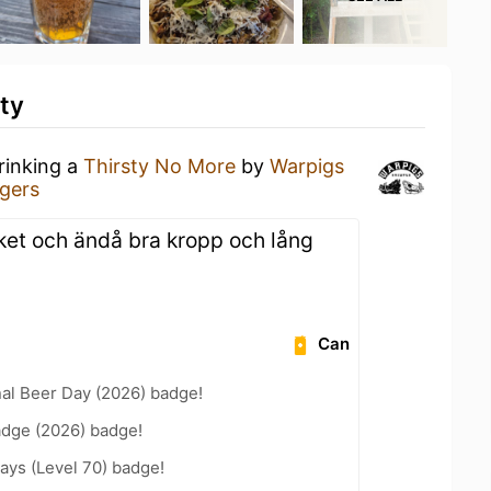
ity
rinking a
Thirsty No More
by
Warpigs
rgers
cket och ändå bra kropp och lång
Can
nal Beer Day (2026) badge!
adge (2026) badge!
ays (Level 70) badge!