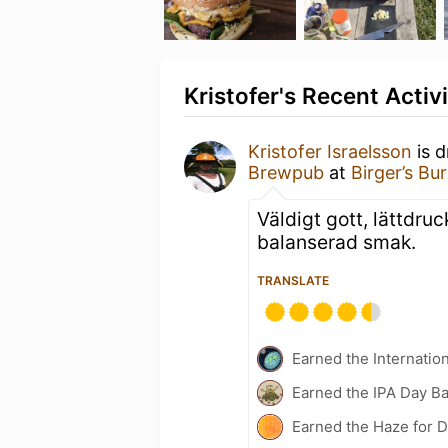
Kristofer's Recent Activ
Kristofer Israelsson
is d
Brewpub
at
Birger’s Bu
Väldigt gott, lättdru
balanserad smak.
TRANSLATE
Earned the Internatio
Earned the IPA Day B
Earned the Haze for D