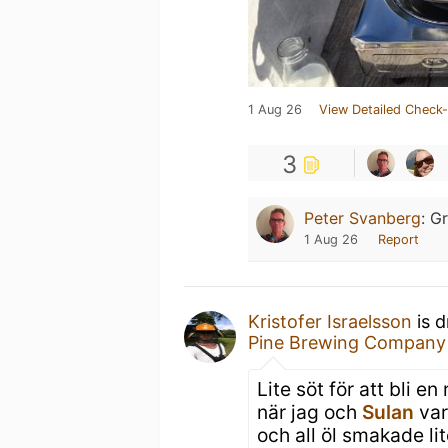
1 Aug 26
View Detailed Check-
3
Peter Svanberg
:
Gr
1 Aug 26
Report
Kristofer Israelsson
is d
Pine Brewing Company
Lite söt för att bli en
när jag och
Sulan
var
och all öl smakade lit