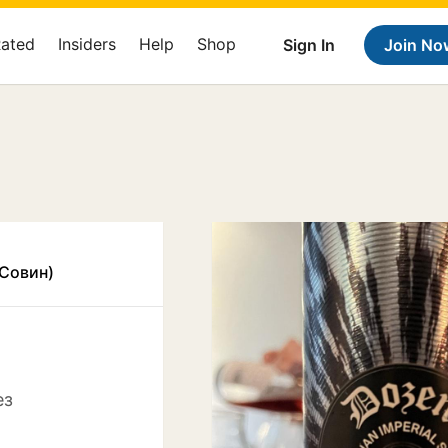
Rated
Insiders
Help
Shop
Sign In
Join No
 Совин)
ез