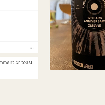
more_horiz
mment or toast.